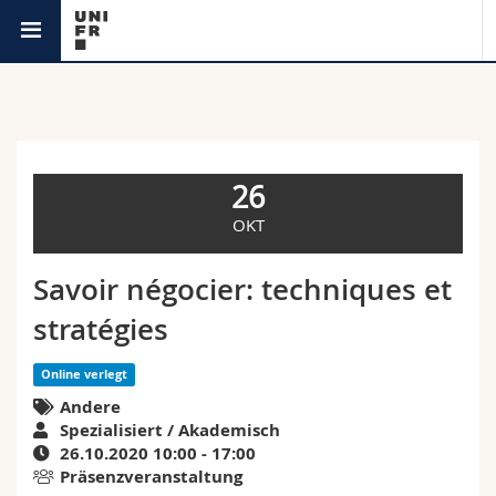
Agenda
Universität
Fakultäten
Studium
26
Informationen für
Campus
Theologische Fak.
OKT
Forschung
Ressourcen
Rechtswissenschaftliche Fak.
Studieninteressierte
Savoir négocier: techniques et
stratégies
Universität
Wirtschafts- und Sozialwissenschaftliche Fak.
Studierende
Personenverzeichnis
Online verlegt
Weiterbildung
Philosophische Fak.
Medien
Ortsplan
Andere
Spezialisiert / Akademisch
Fak. für Erziehungs- und Bildungswissenschaften
Forschende
26.10.2020 10:00 - 17:00
Bibliotheken
Präsenzveranstaltung