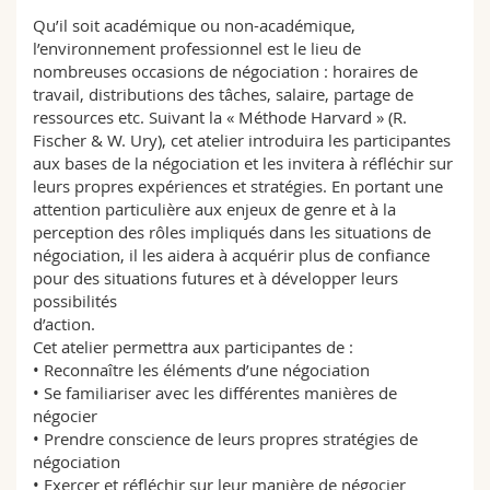
Math.-Nat. und Med. Fak.
Mitarbeitende
Webmail
Qu’il soit académique ou non-académique,
l’environnement professionnel est le lieu de
nombreuses occasions de négociation : horaires de
Interfakultär
Doktorierende
Vorlesungsverzeichnis
travail, distributions des tâches, salaire, partage de
ressources etc. Suivant la « Méthode Harvard » (R.
MyUnifr
Fischer & W. Ury), cet atelier introduira les participantes
aux bases de la négociation et les invitera à réfléchir sur
leurs propres expériences et stratégies. En portant une
attention particulière aux enjeux de genre et à la
perception des rôles impliqués dans les situations de
négociation, il les aidera à acquérir plus de confiance
pour des situations futures et à développer leurs
possibilités
d’action.
Cet atelier permettra aux participantes de :
• Reconnaître les éléments d’une négociation
• Se familiariser avec les différentes manières de
négocier
• Prendre conscience de leurs propres stratégies de
négociation
• Exercer et réfléchir sur leur manière de négocier