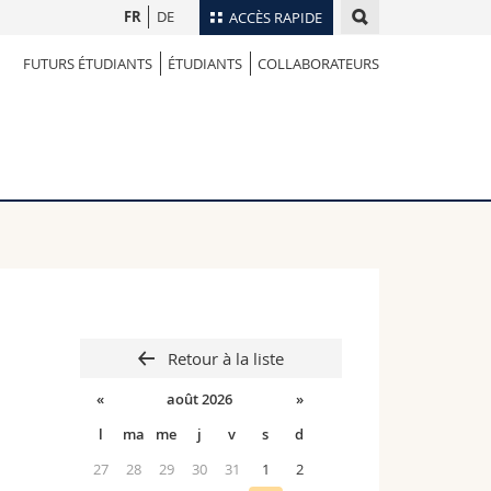
FR
DE
ACCÈS RAPIDE
FUTURS ÉTUDIANTS
ÉTUDIANTS
COLLABORATEURS
Annuaire du personnel
Plan d'accès
nts
Bibliothèques
Webmail
rs
Programme des cours
MyUnifr
Retour à la liste
«
août 2026
»
l
ma
me
j
v
s
d
27
28
29
30
31
1
2