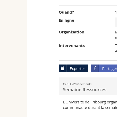
l'University
Quand?
1
of
En ligne
Fribourg
Organisation
Intervenants
A
Exporter
Partage
CYCLE d'événements:
Semaine Ressources
L’Université de Fribourg orga
communauté durant la semaine