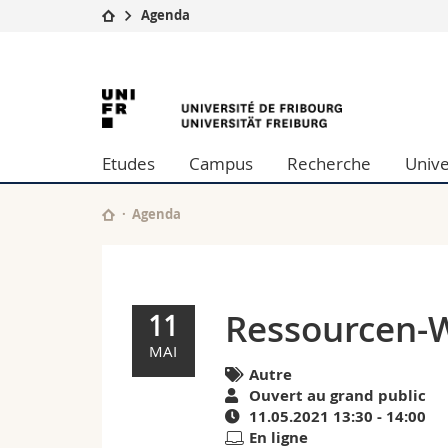
Agenda
Université
Facultés
Ressourcen-
Etudes
Théologie
Campus
Droit
Woche
Recherche
Sciences é
Etudes
Campus
Recherche
Unive
Université
Lettres et
–
Formation continue
Sciences de
Sciences e
Agenda
Yoga
Interfacult
du
rire
Ressourcen-W
11
|
MAI
Autre
Agenda
Ouvert au grand public
11.05.2021 13:30 - 14:00
de
En ligne