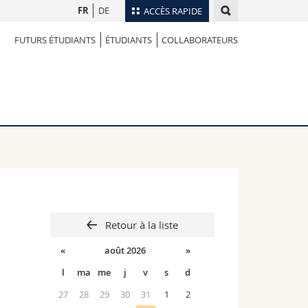
FR
DE
ACCÈS RAPIDE
FUTURS ÉTUDIANTS
ÉTUDIANTS
COLLABORATEURS
Annuaire du personnel
Plan d'accès
nts
Bibliothèques
Webmail
rs
Programme des cours
MyUnifr
Retour à la liste
«
août 2026
»
l
ma
me
j
v
s
d
27
28
29
30
31
1
2