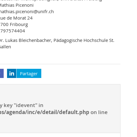
athias Picenoni
athias.picenoni@unifr.ch
ue de Morat 24
700 Fribourg
0797574404
r. Lukas Bleichenbacher, Pädagogische Hochschule St.
allen
r
Partager
y key "idevent" in
s/agenda/inc/e/detail/default.php
on line