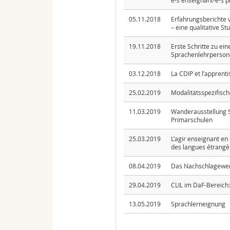
e-s enseignant-e-s p
05.11.2018
Erfahrungsberichte 
– eine qualitative St
19.11.2018
Erste Schritte zu e
Sprachenlehrperson
03.12.2018
La CDIP et l’apprent
25.02.2019
Modalitätsspezifisc
11.03.2019
Wanderausstellung SA
Primarschulen
25.03.2019
L’agir enseignant en
des langues étrangè
08.04.2019
Das Nachschlagewerk 
29.04.2019
CLIL im DaF-Bereich:
13.05.2019
Sprachlerneignung