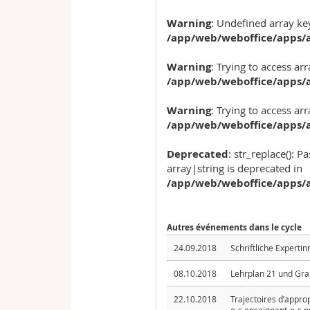
Warning
: Undefined array key
/app/web/weboffice/apps/a
Warning
: Trying to access arr
/app/web/weboffice/apps/a
Warning
: Trying to access arr
/app/web/weboffice/apps/a
Deprecated
: str_replace(): P
array|string is deprecated in
/app/web/weboffice/apps/a
Autres événements dans le cycle
24.09.2018
Schriftliche Experti
08.10.2018
Lehrplan 21 und Gr
22.10.2018
Trajectoires d’approp