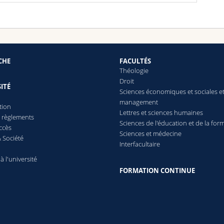
CHE
FACULTÉS
Théologie
Droit
ITÉ
Sciences économiques et sociales e
management
tion
Lettres
et sciences humaines
t règlements
Sciences de l'éducation et de la for
ccès
Sciences et médecine
 Société
Interfacultaire
 à l'université
FORMATION CONTINUE