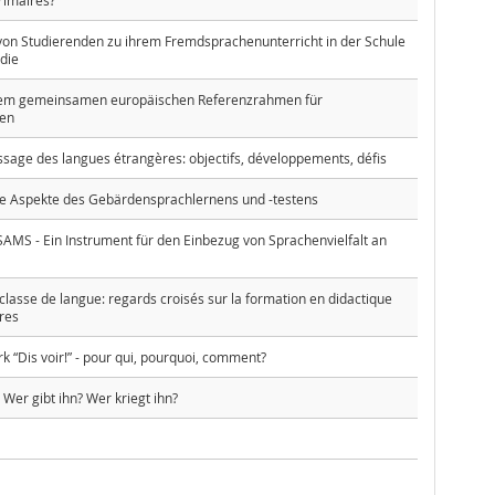
rimaires?
von Studierenden zu ihrem Fremdsprachenunterricht in der Schule
udie
inem gemeinsamen europäischen Referenzrahmen für
en
issage des langues étrangères: objectifs, développements, défis
he Aspekte des Gebärdensprachlernens und -testens
MS - Ein Instrument für den Einbezug von Sprachenvielfalt an
 classe de langue: regards croisés sur la formation en didactique
res
“Dis voir!” - pour qui, pourquoi, comment?
 Wer gibt ihn? Wer kriegt ihn?