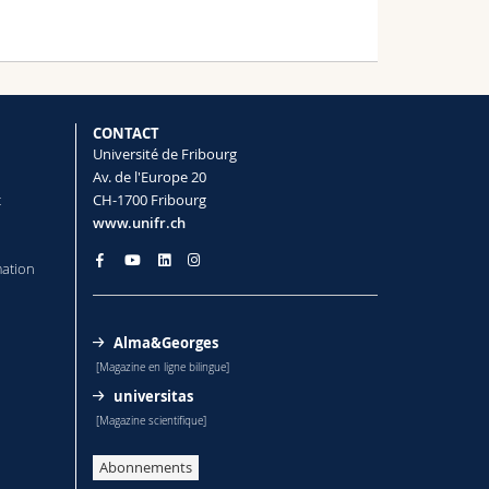
CONTACT
Université de Fribourg
Av. de l'Europe 20
t
CH-1700 Fribourg
www.unifr.ch
mation
Alma&Georges
[Magazine en ligne bilingue]
universitas
[Magazine scientifique]
Abonnements