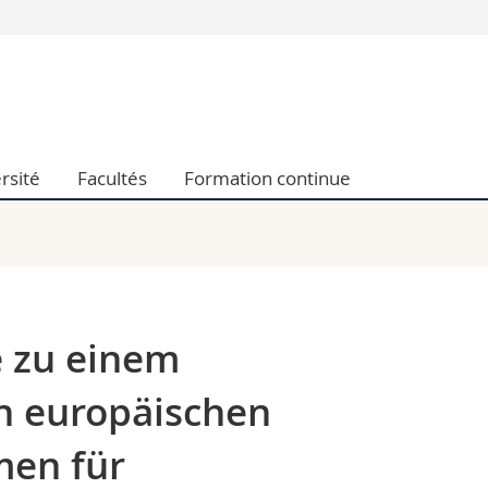
Vous êtes
Futurs étudia
Etudiants
conomiques et sociales et management
Médias
rsité
Facultés
Formation continue
 sciences humaines
Chercheurs
 l'éducation et de la formation
Collaborateu
t médecine
Doctorants
aire
e zu einem
 europäischen
en für