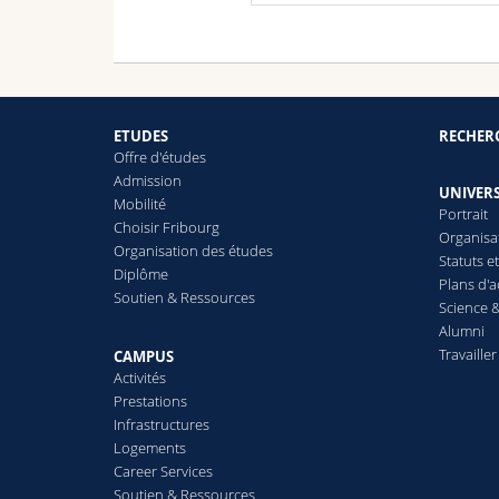
ETUDES
RECHER
Offre d'études
Admission
UNIVERS
Mobilité
Portrait
Choisir Fribourg
Organisa
Organisation des études
Statuts e
Diplôme
Plans d'a
Soutien & Ressources
Science &
Alumni
Travailler
CAMPUS
Activités
Prestations
Infrastructures
Logements
Career Services
Soutien & Ressources