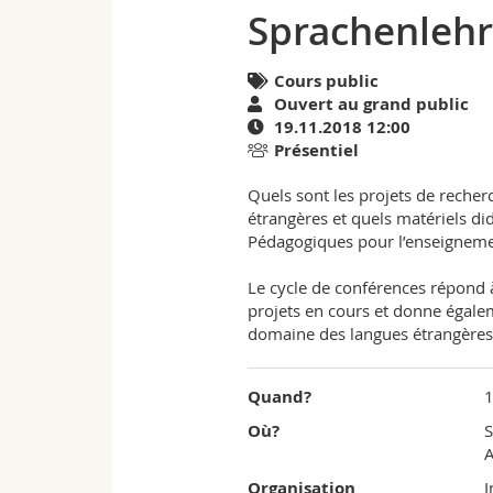
Sprachenleh
|
Agenda
Cours public
Ouvert au grand public
de
19.11.2018 12:00
Présentiel
l'University
Quels sont les projets de recher
of
étrangères et quels matériels di
Pédagogiques pour l’enseigneme
Fribourg
Le cycle de conférences répond 
projets en cours et donne égale
domaine des langues étrangères
Quand?
Où?
S
A
Organisation
I