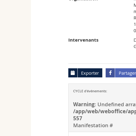
M
m
R
1
Intervenants
D
G
Exporter
Partage
CYCLE d'événements:
Warning
: Undefined arra
/app/web/weboffice/app
557
Manifestation #