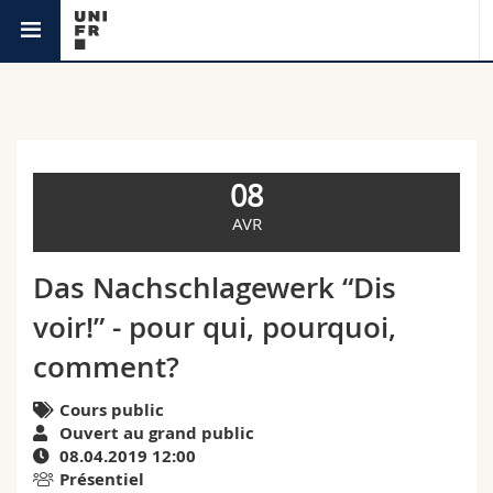
Agenda
Université
Facultés
Etudes
08
Vous êtes
Campus
Théologie
AVR
Recherche
Ressources
Droit
Futurs étudiants
Das Nachschlagewerk “Dis
voir!” - pour qui, pourquoi,
Université
Sciences économiques et sociales et management
Etudiants
Annuaire du personnel
comment?
Formation continue
Lettres et sciences humaines
Médias
Plan d'accès
Cours public
Ouvert au grand public
Sciences de l'éducation et de la formation
Chercheurs
Bibliothèques
08.04.2019 12:00
Présentiel