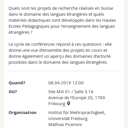
Sciences et médecine
Collaborateurs
Webmail
Quels sont les projets de recherche réalisés en Suisse
dans le domaine des langues étrangères et quels
Interfacultaire
Doctorants
Programme des cours
matériels didactiques sont développés dans les Hautes
Ecoles Pédagogiques pour l’enseignement des langues
étrangères ?
MyUnifr
Le cycle de conférences répond à ces questions : elle
donne une vue d'ensemble des projets en cours et
donne également un aperçu des domaines d'activité
possibles dans le domaine des langues étrangères
Quand?
08.04.2019 12:00
Où?
Site MIS 01
/ Salle 3.16
Avenue de l'Europe 20, 1700
Fribourg
Organisation
Institut für Mehrsprachigkeit,
Universität Freiburg
Mathias Picenoni