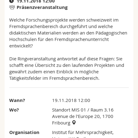
19.11.2018 12:00
Math.-Nat. und Med. Fak.
Mitarbeitende
Webmail
Präsenzveranstaltung
Welche Forschungsprojekte werden schweizweit im
Interfakultär
Doktorierende
Vorlesungsverzeichnis
Fremdsprachenbereich durchgeführt und welche
didaktischen Materialien werden an den Pädagogischen
MyUnifr
Hochschulen für den Fremdsprachenunterricht
entwickelt?
Die Ringveranstaltung antwortet auf diese Fragen: Sie
schafft eine Übersicht zu den laufenden Projekten und
gewährt zudem einen Einblick in mögliche
Tätigkeitsfelder im Fremdsprachenbereich.
Wann?
19.11.2018 12:00
Wo?
Standort MIS 01
/ Raum 3.16
Avenue de l'Europe 20, 1700
Fribourg
Organisation
Institut für Mehrsprachigkeit,