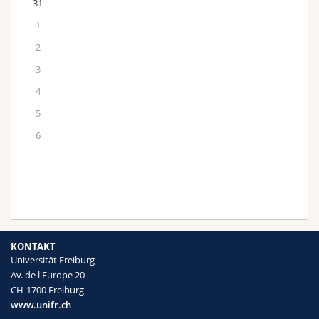
31
1
2
3
4
5
6
KONTAKT
Universität Freiburg
Av. de l'Europe 20
CH-1700 Freiburg
www.unifr.ch