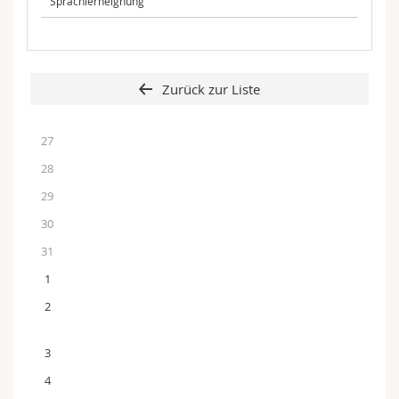
Sprachlerneignung
Zurück zur Liste
27
28
29
30
31
1
2
3
4