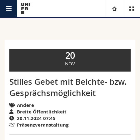
Agenda
Universität
Fakultäten
Studium
20
Informationen für
Campus
Theologische Fak.
NOV
Forschung
Ressourcen
Rechtswissenschaftliche Fak.
Studieninteressierte
Stilles Gebet mit Beichte- bzw.
Gesprächsmöglichkeit
Universität
Wirtschafts- und Sozialwissenschaftliche Fak.
Studierende
Personenverzeichnis
Andere
Weiterbildung
Philosophische Fak.
Medien
Ortsplan
Breite Öffentlichkeit
20.11.2024 07:45
Präsenzveranstaltung
Fak. für Erziehungs- und Bildungswissenschaften
Forschende
Bibliotheken