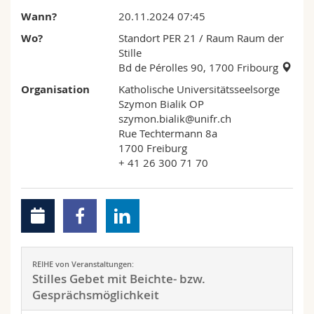
Math.-Nat. und Med. Fak.
Mitarbeitende
Webmail
Wann?
20.11.2024 07:45
Wo?
Standort PER 21
/ Raum Raum der
Interfakultär
Doktorierende
Vorlesungsverzeichnis
Stille
Bd de Pérolles 90, 1700 Fribourg
MyUnifr
Organisation
Katholische Universitätsseelsorge
Szymon Bialik OP
szymon.bialik@unifr.ch
Rue Techtermann 8a
1700 Freiburg
+ 41 26 300 71 70
REIHE von Veranstaltungen:
Stilles Gebet mit Beichte- bzw.
Gesprächsmöglichkeit