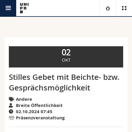
Agenda
Universität
Fakultäten
Studium
02
Informationen für
Campus
Theologische Fak.
OKT
Forschung
Ressourcen
Rechtswissenschaftliche Fak.
Studieninteressierte
Stilles Gebet mit Beichte- bzw.
Gesprächsmöglichkeit
Universität
Wirtschafts- und Sozialwissenschaftliche Fak.
Studierende
Personenverzeichnis
Andere
Weiterbildung
Philosophische Fak.
Medien
Ortsplan
Breite Öffentlichkeit
02.10.2024 07:45
Präsenzveranstaltung
Fak. für Erziehungs- und Bildungswissenschaften
Forschende
Bibliotheken