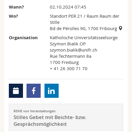
Math.-Nat. und Med. Fak.
Mitarbeitende
Webmail
Wann?
02.10.2024 07:45
Wo?
Standort PER 21
/ Raum Raum der
Interfakultär
Doktorierende
Vorlesungsverzeichnis
Stille
Bd de Pérolles 90, 1700 Fribourg
MyUnifr
Organisation
Katholische Universitätsseelsorge
Szymon Bialik OP
szymon.bialik@unifr.ch
Rue Techtermann 8a
1700 Freiburg
+ 41 26 300 71 70
REIHE von Veranstaltungen:
Stilles Gebet mit Beichte- bzw.
Gesprächsmöglichkeit