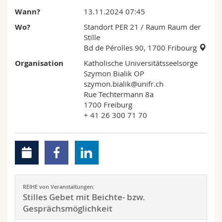
Math.-Nat. und Med. Fak.
Mitarbeitende
Webmail
Wann?
13.11.2024 07:45
Wo?
Standort PER 21
/ Raum Raum der
Interfakultär
Doktorierende
Vorlesungsverzeichnis
Stille
Bd de Pérolles 90, 1700 Fribourg
MyUnifr
Organisation
Katholische Universitätsseelsorge
Szymon Bialik OP
szymon.bialik@unifr.ch
Rue Techtermann 8a
1700 Freiburg
+ 41 26 300 71 70
REIHE von Veranstaltungen:
Stilles Gebet mit Beichte- bzw.
Gesprächsmöglichkeit