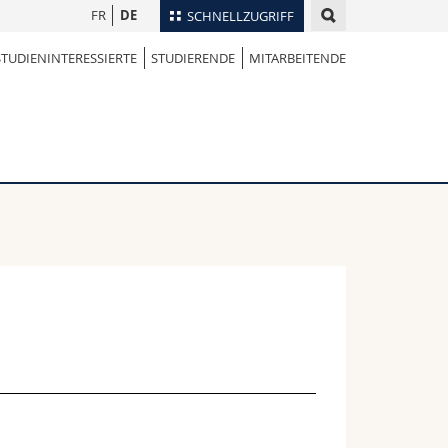
FR
DE
SCHNELLZUGRIFF
STUDIENINTERESSIERTE
STUDIERENDE
MITARBEITENDE
für
Personenverzeichnis
Ortsplan
te
Bibliotheken
Webmail
Vorlesungsverzeichnis
MyUnifr