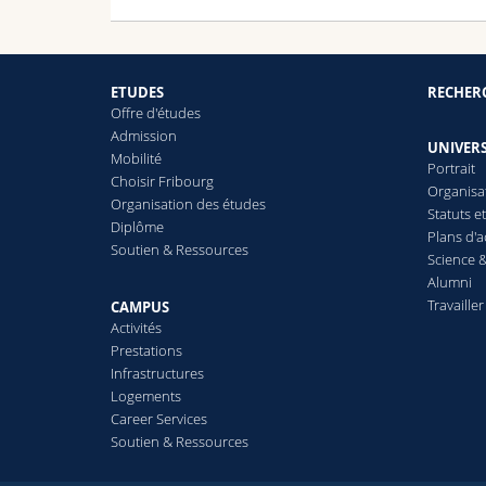
ETUDES
RECHER
Offre d'études
Admission
UNIVERS
Mobilité
Portrait
Choisir Fribourg
Organisa
Organisation des études
Statuts e
Diplôme
Plans d'a
Soutien & Ressources
Science &
Alumni
Travailler
CAMPUS
Activités
Prestations
Infrastructures
Logements
Career Services
Soutien & Ressources