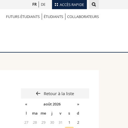
FR
DE
ACCÈS RAPIDE
FUTURS ÉTUDIANTS
ÉTUDIANTS
COLLABORATEURS
Annuaire du personnel
Plan d'accès
nts
Bibliothèques
Webmail
rs
Programme des cours
MyUnifr
Retour à la liste
«
août 2026
»
l
ma
me
j
v
s
d
27
28
29
30
31
1
2