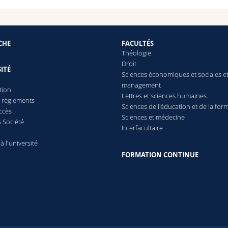
CHE
FACULTÉS
Théologie
Droit
ITÉ
Sciences économiques et sociales e
management
tion
Lettres
et sciences humaines
t règlements
Sciences de l'éducation et de la for
ccès
Sciences et médecine
 Société
Interfacultaire
 à l'université
FORMATION CONTINUE