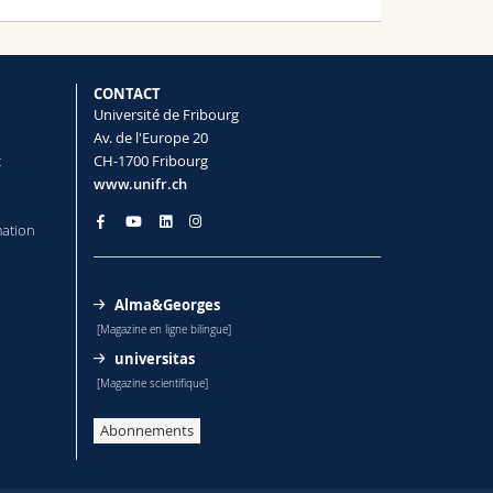
CONTACT
Université de Fribourg
Av. de l'Europe 20
t
CH-1700 Fribourg
www.unifr.ch
mation
Alma&Georges
[Magazine en ligne bilingue]
universitas
[Magazine scientifique]
Abonnements