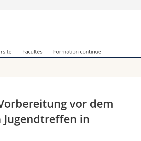
Vous êtes
Futurs étudia
Etudiants
conomiques et sociales et management
Médias
rsité
Facultés
Formation continue
 sciences humaines
Chercheurs
 l'éducation et de la formation
Collaborateu
t médecine
Doctorants
aire
 Vorbereitung vor dem
 Jugendtreffen in