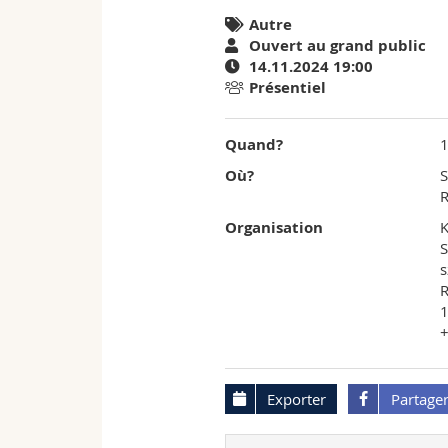
Autre
|
Ouvert au grand public
14.11.2024 19:00
Agenda
Présentiel
de
Quand?
l'University
Où?
S
R
of
Organisation
K
Fribourg
S
s
1
+
Exporter
Partage