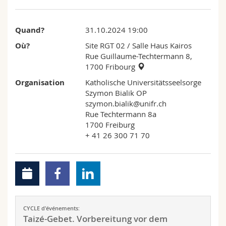
Sciences et médecine
Collaborateurs
Webmail
Quand?
31.10.2024 19:00
Interfacultaire
Doctorants
Programme des cours
Où?
Site RGT 02 / Salle Haus Kairos
Rue Guillaume-Techtermann 8,
MyUnifr
1700 Fribourg
Organisation
Katholische Universitätsseelsorge
Szymon Bialik OP
szymon.bialik@unifr.ch
Rue Techtermann 8a
1700 Freiburg
+ 41 26 300 71 70
CYCLE d'événements:
Taizé-Gebet. Vorbereitung vor dem