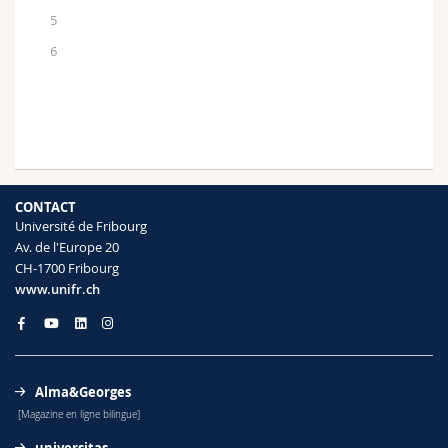
5
6
CONTACT
Université de Fribourg
Av. de l'Europe 20
CH-1700 Fribourg
www.unifr.ch
Alma&Georges
[Magazine en ligne bilingue]