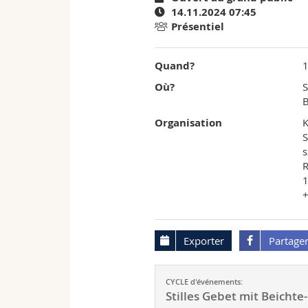
14.11.2024 07:45
l'University
Présentiel
of
Quand?
Fribourg
Où?
S
B
Organisation
K
S
s
1
+
Exporter
Partage
CYCLE d'événements:
Stilles Gebet mit Beicht