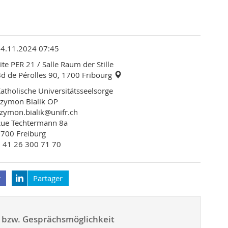
14.11.2024 07:45
ite PER 21
/ Salle Raum der Stille
d de Pérolles 90, 1700 Fribourg
atholische Universitätsseelsorge
zymon Bialik OP
zymon.bialik@unifr.ch
Rue Techtermann 8a
700 Freiburg
 41 26 300 71 70
r
Partager
e- bzw. Gesprächsmöglichkeit