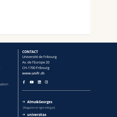
CONTACT
Université de Fribourg
Av. de l'Europe 20
t
CH-1700 Fribourg
www.unifr.ch
mation
Alma&Georges
[Magazine en ligne bilingue]
universitas