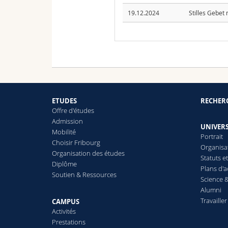
19.12.2024
Stilles Gebet
ETUDES
RECHER
Offre d'études
Admission
UNIVERS
Mobilité
Portrait
Choisir Fribourg
Organisa
Organisation des études
Statuts e
Diplôme
Plans d'a
Soutien & Ressources
Science &
Alumni
Travailler
CAMPUS
Activités
Prestations