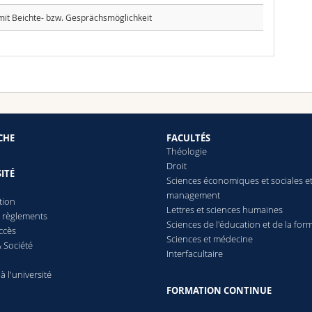
 mit Beichte- bzw. Gesprächsmöglichkeit
CHE
FACULTÉS
Théologie
Droit
ITÉ
Sciences économiques et sociales e
management
tion
Lettres
et sciences humaines
t règlements
Sciences de l'éducation et de la for
ccès
Sciences et médecine
 Société
Interfacultaire
 à l'université
FORMATION CONTINUE