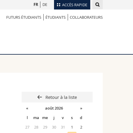
FR
DE
ACCÈS RAPIDE
FUTURS ÉTUDIANTS
ÉTUDIANTS
COLLABORATEURS
Annuaire du personnel
Plan d'accès
nts
Bibliothèques
Webmail
rs
Programme des cours
MyUnifr
Retour à la liste
«
août 2026
»
l
ma
me
j
v
s
d
27
28
29
30
31
1
2