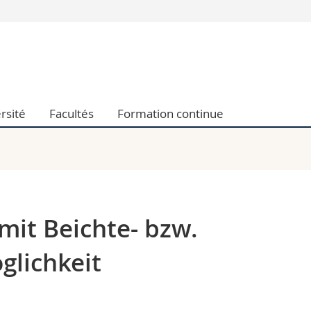
Vous êtes
Futurs étudia
Etudiants
conomiques et sociales et management
Médias
rsité
Facultés
Formation continue
 sciences humaines
Chercheurs
 l'éducation et de la formation
Collaborateu
t médecine
Doctorants
aire
 mit Beichte- bzw.
lichkeit