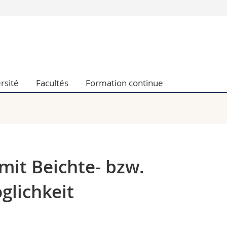
Vous êtes
Futurs étudia
Etudiants
conomiques et sociales et management
Médias
rsité
Facultés
Formation continue
 sciences humaines
Chercheurs
 l'éducation et de la formation
Collaborateu
t médecine
Doctorants
aire
 mit Beichte- bzw.
lichkeit