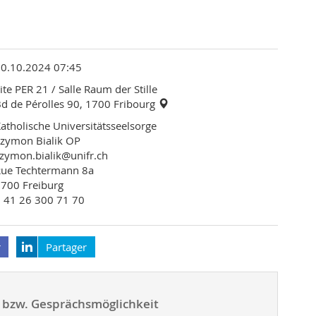
10.10.2024 07:45
ite PER 21
/ Salle Raum der Stille
d de Pérolles 90, 1700 Fribourg
atholische Universitätsseelsorge
zymon Bialik OP
zymon.bialik@unifr.ch
Rue Techtermann 8a
700 Freiburg
 41 26 300 71 70
r
Partager
e- bzw. Gesprächsmöglichkeit