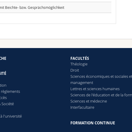
 mit Beichte- bzw. Gesprächsmöglichkeit
CHE
FACULTÉS
Théologie
Droit
ITÉ
Sciences économiques et sociales e
management
tion
Lettres
et sciences humaines
t règlements
Sciences de l'éducation et de la for
ccès
Sciences et médecine
 Société
Interfacultaire
 à l'université
FORMATION CONTINUE