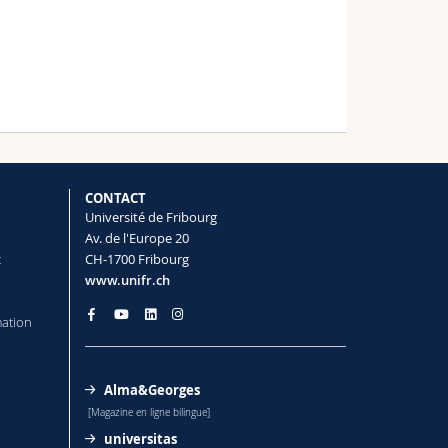
CONTACT
Université de Fribourg
Av. de l'Europe 20
t
CH-1700 Fribourg
www.unifr.ch
mation
Alma&Georges
[Magazine en ligne bilingue]
universitas