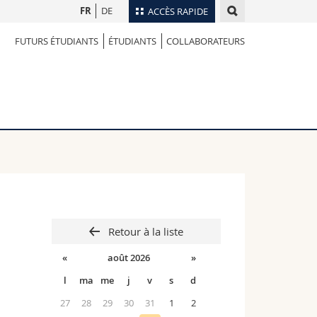
FR
DE
ACCÈS RAPIDE
FUTURS ÉTUDIANTS
ÉTUDIANTS
COLLABORATEURS
Annuaire du personnel
Plan d'accès
nts
Bibliothèques
Webmail
rs
Programme des cours
MyUnifr
Retour à la liste
«
août 2026
»
l
ma
me
j
v
s
d
27
28
29
30
31
1
2