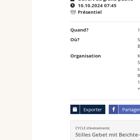
10.10.2024 07:45
l'University
Présentiel
of
Quand?
Fribourg
Où?
S
B
Organisation
K
S
s
1
+
Exporter
Partage
CYCLE d'événements:
Stilles Gebet mit Beicht