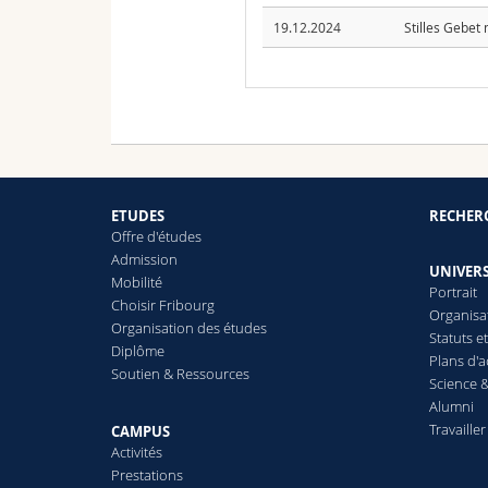
19.12.2024
Stilles Gebet
ETUDES
RECHER
Offre d'études
Admission
UNIVERS
Mobilité
Portrait
Choisir Fribourg
Organisa
Organisation des études
Statuts e
Diplôme
Plans d'a
Soutien & Ressources
Science &
Alumni
Travailler
CAMPUS
Activités
Prestations