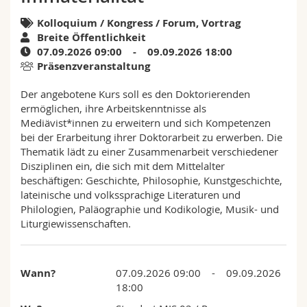
Math.-Nat. und Med. Fak.
Mitarbeitende
Webmail
Kolloquium / Kongress / Forum, Vortrag
Breite Öffentlichkeit
Interfakultär
Doktorierende
Vorlesungsverzeichnis
07.09.2026 09:00 - 09.09.2026 18:00
Präsenzveranstaltung
MyUnifr
Der angebotene Kurs soll es den Doktorierenden
ermöglichen, ihre Arbeitskenntnisse als
Mediävist*innen zu erweitern und sich Kompetenzen
bei der Erarbeitung ihrer Doktorarbeit zu erwerben. Die
Thematik lädt zu einer Zusammenarbeit verschiedener
Disziplinen ein, die sich mit dem Mittelalter
beschäftigen: Geschichte, Philosophie, Kunstgeschichte,
lateinische und volkssprachige Literaturen und
Philologien, Paläographie und Kodikologie, Musik- und
Liturgiewissenschaften.
Wann?
07.09.2026 09:00 - 09.09.2026
18:00