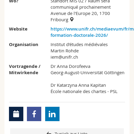
Wo?
Standort MIS 02
/ Raum sera
communiqué prochainement
Avenue de l'Europe 20, 1700
Fribourg
Website
https://www.unifr.ch/mediaevum/fr/ma
formation-doctorale-2026/
Organisation
Institut d'études médiévales
Martin Rohde
iem@unifr.ch
Vortragende /
Dr Anna Dorofeeva
Mitwirkende
Georg-August-Universität Göttingen
Dr Katarzyna Anna Kapitan
École nationale des chartes - PSL
Zurück zur Liste