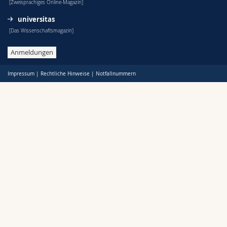
[Zweisprachiges Online-Magazin]
universitas
[Das Wissenschaftsmagazin]
Anmeldungen
Impressum
|
Rechtliche Hinweise
|
Notfallnummern