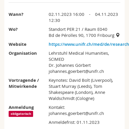
Wann?
02.11.2023 16:00 - 04.11.2023
12:30
Wo?
Standort PER 21
/ Raum E040
Bd de Pérolles 90, 1700 Fribourg
Website
https://www.unifr.ch/med/de/resear
Organisation
Lehrstuhl Medical Humanities,
SCIMED
Dr. Johannes Görbert
johannes.goerbert@unifr.ch
Vortragende /
Keynotes: David Bolt (Liverpool),
Mitwirkende
Stuart Murray (Leeds), Tom
Shakespeare (London), Anne
Waldschmidt (Cologne)
Anmeldung
Kontakt:
johannes.goerbert@unifr.ch
obligatorisch
Anmeldefrist: 01.11.2023