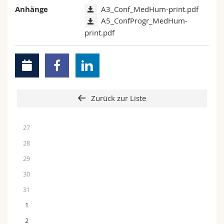
Anhänge
A3_Conf_MedHum-print.pdf
A5_ConfProgr_MedHum-
print.pdf
Zurück zur Liste
27
28
29
30
31
1
2