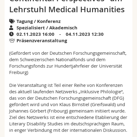
Math.-Nat. und Med. Fak.
Mitarbeitende
Webmail
Lehrstuhl Medical Humanities
Interfakultär
Doktorierende
Tagung / Konferenz
Vorlesungsverzeichnis
Spezialisiert / Akademisch
02.11.2023 16:00 - 04.11.2023 12:30
MyUnifr
Präsenzveranstaltung
(Gefördert von der Deutschen Forschungsgemeinschaft,
dem Schweizerischen Nationalfonds und dem
Forschungsfonds zur Hundertjahrfeier der Universität
Freiburg)
Die Veranstaltung ist Teil einer Reihe von Konferenzen
des aktuell laufenden Netzwerks „Inklusive Philologie“,
das von der Deutschen Forschungsgemeinschaft (DFG)
gefördert wird und von Klaus Birnstiel (Greifswald) und
Johannes Görbert (Fribourg) gemeinsam initiiert wurde.
Ziel des Netzwerks ist eine entschiedene Etablierung der
Literary Disability Studies im deutschsprachigen Raum,
in enger Verbindung mit der internationalen Diskussion.