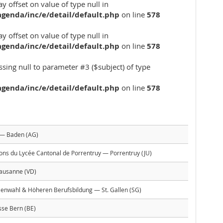
ay offset on value of type null in
genda/inc/e/detail/default.php
on line
578
ay offset on value of type null in
genda/inc/e/detail/default.php
on line
578
assing null to parameter #3 ($subject) of type
genda/inc/e/detail/default.php
on line
578
 — Baden (AG)
ons du Lycée Cantonal de Porrentruy — Porrentruy (JU)
ausanne (VD)
ienwahl & Höheren Berufsbildung — St. Gallen (SG)
se Bern (BE)