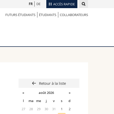
FR
DE
ACCÈS RAPIDE
FUTURS ÉTUDIANTS
ÉTUDIANTS
COLLABORATEURS
Annuaire du personnel
Plan d'accès
nts
Bibliothèques
Webmail
rs
Programme des cours
MyUnifr
Retour à la liste
«
août 2026
»
l
ma
me
j
v
s
d
27
28
29
30
31
1
2