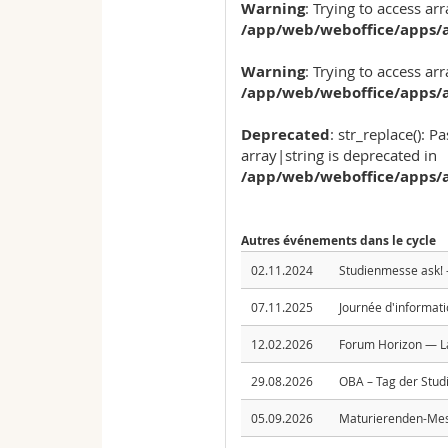
Warning
: Trying to access arr
/app/web/weboffice/apps/a
Warning
: Trying to access arr
/app/web/weboffice/apps/a
Deprecated
: str_replace(): P
array|string is deprecated in
/app/web/weboffice/apps/a
Autres événements dans le cycle
02.11.2024
Studienmesse ask!
07.11.2025
Journée d'informati
12.02.2026
Forum Horizon — L
29.08.2026
OBA – Tag der Stud
05.09.2026
Maturierenden-Mes