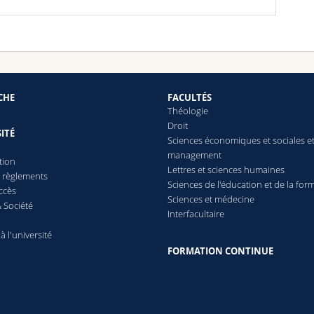
CHE
FACULTÉS
Théologie
Droit
ITÉ
Sciences économiques et sociales e
management
tion
Lettres
et sciences humaines
t règlements
Sciences de l'éducation et de la for
ccès
Sciences et médecine
 Société
Interfacultaire
 à l'université
FORMATION CONTINUE