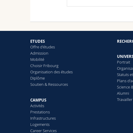
ETUDES
RECHER
Offre d'études
Admission
UNIVERS
Mobilité
Portrait
Choisir Fribourg
Organisa
Organisation des études
Statuts e
Diplôme
Plans d'a
Soutien & Ressources
Science &
Alumni
Travailler
CAMPUS
Activités
Prestations
Infrastructures
Logements
Career Services