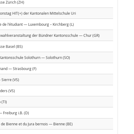
se Zürich (ZH)
nstag HIT(+) der Kantonalen Mittelschule Uri
re de l'étudiant — Luxembourg – Kirchberg (L)
swahlveranstaltung der Bündner Kantonsschule — Chur (GR)
se Basel (BS)
 Kantonsschule Solothurn — Solothurn (SO)
and — Strasbourg (F)
Sierre (VS)
ders (VS)
(TI)
 Freiburg i.B. (D)
e Bienne et du Jura bernois — Bienne (BE)