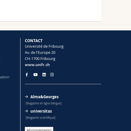
CONTACT
Université de Fribourg
Av. de l'Europe 20
t
CH-1700 Fribourg
www.unifr.ch
mation
Alma&Georges
[Magazine en ligne bilingue]
universitas
[Magazine scientifique]
Abonnements