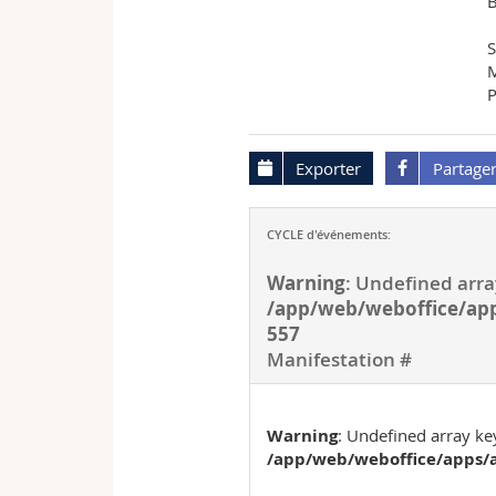
B
S
M
P
Exporter
Partage
CYCLE d'événements:
Warning
: Undefined arra
/app/web/weboffice/app
557
Manifestation #
Warning
: Undefined array key
/app/web/weboffice/apps/a