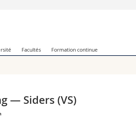
Vous êtes
Futurs étudia
Etudiants
conomiques et sociales et management
Médias
rsité
Facultés
Formation continue
 sciences humaines
Chercheurs
 l'éducation et de la formation
Collaborateu
t médecine
Doctorants
aire
g — Siders (VS)
m