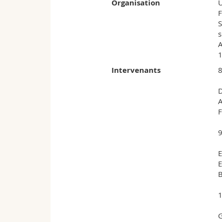
Organisation
U
F
S
s
A
1
Intervenants
8
A
F
9
E
E
B
1
G