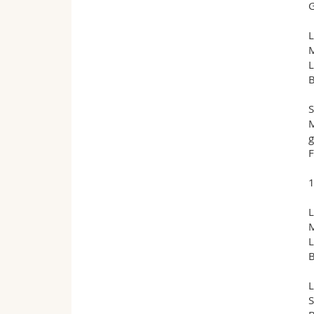
G
L
M
L
B
S
M
g
F
1
L
M
L
B
L
S