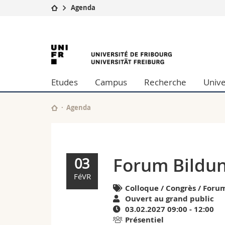
Agenda
Université
Facultés
Forum
Etudes
Théologie
Campus
Droit
Bildung
Recherche
Sciences é
Etudes
Campus
Recherche
Unive
Université
Lettres et
—
Formation continue
Sciences de
Sciences e
Agenda
Siders
Interfacult
(VS)
|
Forum Bildun
03
Agenda
FéVR
Colloque / Congrès / Foru
de
Ouvert au grand public
03.02.2027 09:00 - 12:00
l'University
Présentiel