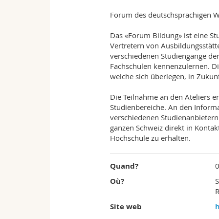
of
Forum des deutschsprachigen Wa
Fribourg
Das «Forum Bildung» ist eine St
Vertretern von Ausbildungsstät
verschiedenen Studiengänge der
Fachschulen kennenzulernen. Dies
welche sich überlegen, in Zukun
Die Teilnahme an den Ateliers er
Studienbereiche. An den Informa
verschiedenen Studienanbietern
ganzen Schweiz direkt in Kontak
Hochschule zu erhalten.
Quand?
0
Où?
S
R
Site web