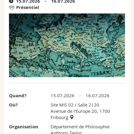
15.07.2026 - 16.07.2026
Sciences et médecine
Collaborateurs
Webmail
Présentiel
Interfacultaire
Doctorants
Programme des cours
MyUnifr
Quand?
15.07.2026 - 16.07.2026
Où?
Site MIS 02
/ Salle 2120
Avenue de l'Europe 20, 1700
Fribourg
Organisation
Département de Philosophie
Anthony Taylor