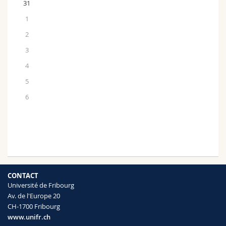
31
1
2
3
4
5
6
CONTACT
Université de Fribourg
Av. de l'Europe 20
CH-1700 Fribourg
www.unifr.ch