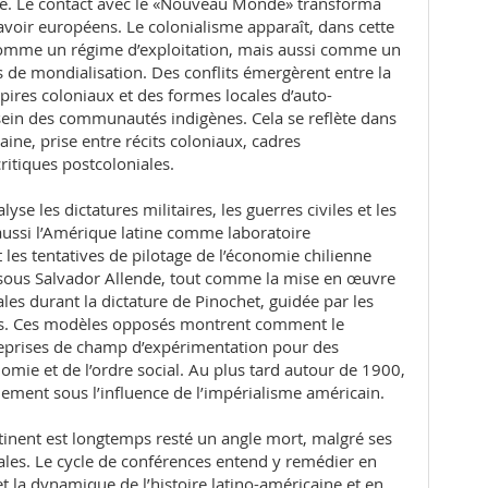
e. Le contact avec le «Nouveau Monde» transforma
voir européens. Le colonialisme apparaît, dans cette
omme un régime d’exploitation, mais aussi comme un
de mondialisation. Des conflits émergèrent entre la
ires coloniaux et des formes locales d’auto-
in des communautés indigènes. Cela se reflète dans
aine, prise entre récits coloniaux, cadres
ritiques postcoloniales.
lyse les dictatures militaires, les guerres civiles et les
 aussi l’Amérique latine comme laboratoire
les tentatives de pilotage de l’économie chilienne
 sous Salvador Allende, tout comme la mise en œuvre
les durant la dictature de Pinochet, guidée par les
s. Ces modèles opposés montrent comment le
 reprises de champ d’expérimentation pour des
omie et de l’ordre social. Au plus tard autour de 1900,
ement sous l’influence de l’impérialisme américain.
tinent est longtemps resté un angle mort, malgré ses
les. Le cycle de conférences entend y remédier en
et la dynamique de l’histoire latino-américaine et en