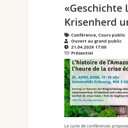
«Geschichte 
la
Krisenherd u
crise
écologique»
Conférence, Cours public
Ouvert au grand public
(Ringvorlesung
21.04.2026 17:00
Présentiel
«Geschichte
Lateinamerikas:
Krisenherd
und
Laboratorium»)
|
Le cycle de conférences propose 