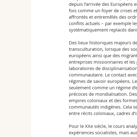
Agenda
depuis l’arrivée des Européens en
fois comme un foyer de crises e
de
affrontés et entremêlés des ordr
conflits actuels – par exemple l
l'University
systématiquement replacés dans 
of
Des lieux historiques majeurs de 
transculturation, lorsque des so
Fribourg
européens ainsi que des migrants 
entreprises missionnaires et le
laboratoires de disciplinarisatio
communautaire. Le contact ave
régimes de savoir européens. Le 
seulement comme un régime d’e
précoces de mondialisation. Des
empires coloniaux et des forme
communautés indigènes. Cela se r
entre récits coloniaux, cadres d’
Pour le XXe siècle, le cours analys
expériences socialistes, mais au