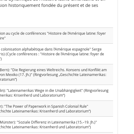
on historiquement fondée du présent et de ses
tion au cycle de conférences "Histoire de l’Amérique latine: foyer
ire"
t colonisation alphabétique dans l’Amérique espagnole" Serge
s) (Cycle conférences : "Histoire de l’Amérique latine: foyer de
")
Bern): "Die Regierung eines Weltreichs. Konsens und Konflikt am
von Mexiko (17. Jh.)" (Ringvorlesung „Geschichte Lateinamerikas:
ratorium“)
lin): "Lateinamerikas Wege in die Unabhängigkeit" (Ringvorlesung
merikas: Krisenherd und Laboratorium“)
r): "The Power of Paperwork in Spanish Colonial Rule"
chichte Lateinamerikas: Krisenherd und Laboratorium“)
ünster): "Soziale Differenz in Lateinamerika (15.–19. Jh.)"
chichte Lateinamerikas: Krisenherd und Laboratorium“)