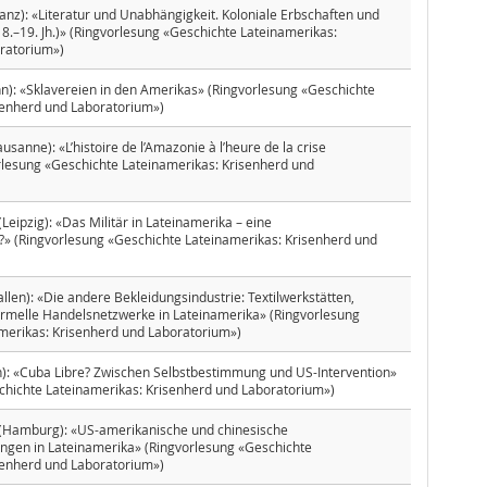
nz): «Literatur und Unabhängigkeit. Koloniale Erbschaften und
.–19. Jh.)» (Ringvorlesung «Geschichte Lateinamerikas:
ratorium»)
n): «Sklavereien in den Amerikas» (Ringvorlesung «Geschichte
senherd und Laboratorium»)
ausanne): «L’histoire de l’Amazonie à l’heure de la crise
rlesung «Geschichte Lateinamerikas: Krisenherd und
Leipzig): «Das Militär in Lateinamerika – eine
 (Ringvorlesung «Geschichte Lateinamerikas: Krisenherd und
llen): «Die andere Bekleidungsindustrie: Textilwerkstätten,
ormelle Handelsnetzwerke in Lateinamerika» (Ringvorlesung
merikas: Krisenherd und Laboratorium»)
n): «Cuba Libre? Zwischen Selbstbestimmung und US-Intervention»
chichte Lateinamerikas: Krisenherd und Laboratorium»)
 (Hamburg): «US-amerikanische und chinesische
gen in Lateinamerika» (Ringvorlesung «Geschichte
senherd und Laboratorium»)