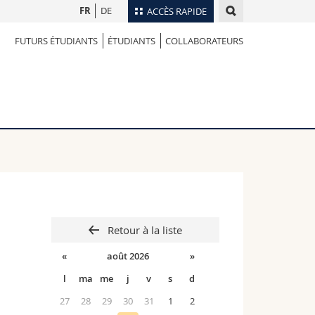
FR
DE
ACCÈS RAPIDE
FUTURS ÉTUDIANTS
ÉTUDIANTS
COLLABORATEURS
Annuaire du personnel
Plan d'accès
nts
Bibliothèques
Webmail
rs
Programme des cours
MyUnifr
Retour à la liste
«
août 2026
»
l
ma
me
j
v
s
d
27
28
29
30
31
1
2