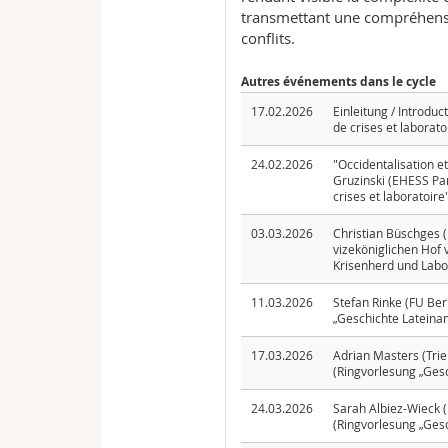
transmettant une compréhensi
conflits.
Autres événements dans le cycle
17.02.2026
Einleitung / Introduc
de crises et laborato
24.02.2026
"Occidentalisation e
Gruzinski (EHESS Pari
crises et laboratoire
03.03.2026
Christian Büschges (
vizeköniglichen Hof 
Krisenherd und Labo
11.03.2026
Stefan Rinke (FU Ber
„Geschichte Lateina
17.03.2026
Adrian Masters (Trie
(Ringvorlesung „Ges
24.03.2026
Sarah Albiez-Wieck (M
(Ringvorlesung „Ges