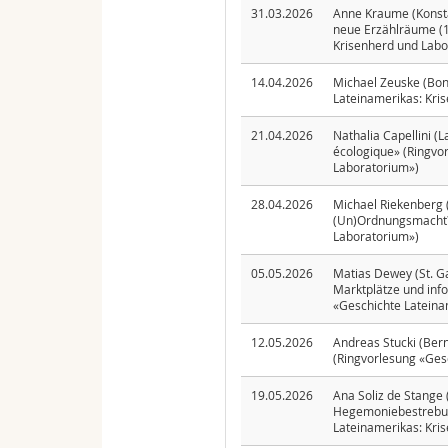
31.03.2026
Anne Kraume (Konsta
neue Erzählräume (18
Krisenherd und Labo
14.04.2026
Michael Zeuske (Bon
Lateinamerikas: Kri
21.04.2026
Nathalia Capellini (L
écologique» (Ringvo
Laboratorium»)
28.04.2026
Michael Riekenberg (
(Un)Ordnungsmacht?»
Laboratorium»)
05.05.2026
Matias Dewey (St. Ga
Marktplätze und inf
«Geschichte Lateina
12.05.2026
Andreas Stucki (Ber
(Ringvorlesung «Ges
19.05.2026
Ana Soliz de Stange
Hegemoniebestrebun
Lateinamerikas: Kri