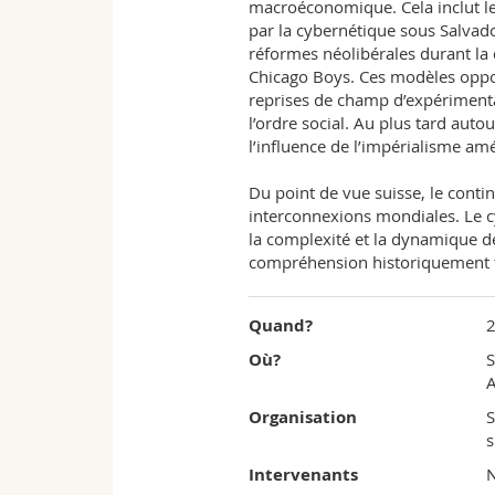
macroéconomique. Cela inclut les
par la cybernétique sous Salvad
réformes néolibérales durant la 
Chicago Boys. Ces modèles oppo
reprises de champ d’expérimenta
l’ordre social. Au plus tard aut
l’influence de l’impérialisme amé
Du point de vue suisse, le conti
interconnexions mondiales. Le c
la complexité et la dynamique de
compréhension historiquement fo
Quand?
Où?
S
A
Organisation
S
s
Intervenants
N