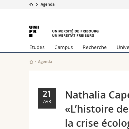
Agenda
Université
Facultés
Nathalia
Etudes
Théologie
Campus
Droit
Capellini
Recherche
Sciences é
Etudes
Campus
Recherche
Unive
Université
Lettres et
(Lausanne):
Formation continue
Sciences de
Sciences e
Agenda
«L’histoire
Interfacult
de
l’Amazonie
Nathalia Cape
21
à
AVR
«L’histoire d
l’heure
la crise écol
de