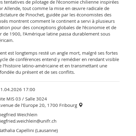
 tentatives de pilotage de l’économie chilienne inspirées
or Allende, tout comme la mise en œuvre radicale de
dictature de Pinochet, guidée par les économistes des
sés montrent comment le continent a servi à plusieurs
tion pour des conceptions globales de l’économie et de
our de 1900, l’Amérique latine passa durablement sous
ricain.
nent est longtemps resté un angle mort, malgré ses fortes
ycle de conférences entend y remédier en rendant visible
 l’histoire latino-américaine et en transmettant une
ndée du présent et de ses conflits.
21.04.2026 17:00
ite MIS 03
/ Salle 3024
venue de l'Europe 20, 1700 Fribourg
iegfried Weichlein
iegfried.weichlein@unifr.ch
athalia Capellini (Lausanne)