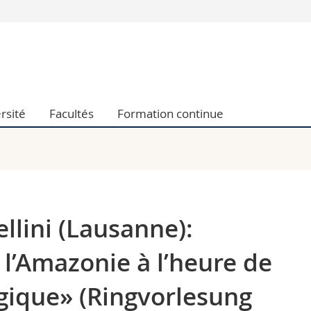
Vous êtes
Futurs étudia
Etudiants
conomiques et sociales et management
Médias
rsité
Facultés
Formation continue
 sciences humaines
Chercheurs
 l'éducation et de la formation
Collaborateu
t médecine
Doctorants
aire
llini (Lausanne):
e l’Amazonie à l’heure de
ogique» (Ringvorlesung