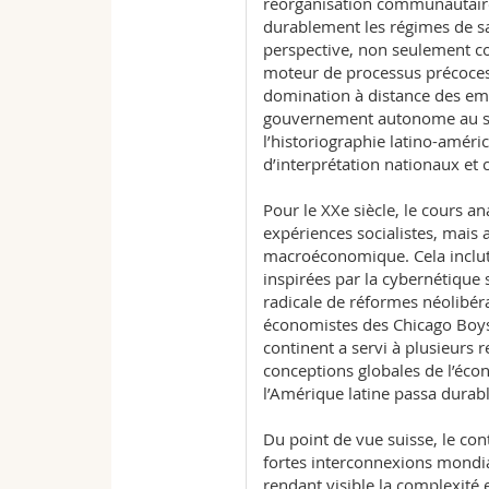
réorganisation communautair
durablement les régimes de sa
perspective, non seulement c
moteur de processus précoces 
domination à distance des emp
gouvernement autonome au se
l’historiographie latino-améric
d’interprétation nationaux et c
Pour le XXe siècle, le cours ana
expériences socialistes, mais
macroéconomique. Cela inclut 
inspirées par la cybernétique
radicale de réformes néolibéra
économistes des Chicago Boy
continent a servi à plusieurs
conceptions globales de l’écon
l’Amérique latine passa durabl
Du point de vue suisse, le con
fortes interconnexions mondia
rendant visible la complexité 