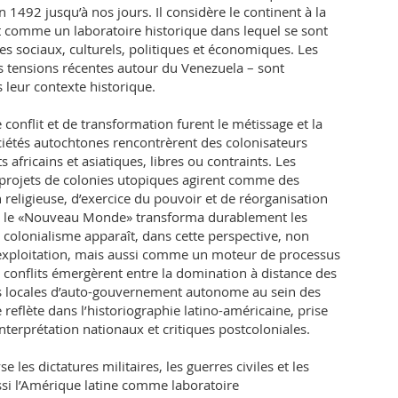
 1492 jusqu’à nos jours. Il considère le continent à la
t comme un laboratoire historique dans lequel se sont
es sociaux, culturels, politiques et économiques. Les
es tensions récentes autour du Venezuela – sont
leur contexte historique.
conflit et de transformation furent le métissage et la
ciétés autochtones rencontrèrent des colonisateurs
africains et asiatiques, libres ou contraints. Les
s projets de colonies utopiques agirent comme des
n religieuse, d’exercice du pouvoir et de réorganisation
c le «Nouveau Monde» transforma durablement les
colonialisme apparaît, dans cette perspective, non
xploitation, mais aussi comme un moteur de processus
 conflits émergèrent entre la domination à distance des
s locales d’auto-gouvernement autonome au sein des
eflète dans l’historiographie latino-américaine, prise
interprétation nationaux et critiques postcoloniales.
e les dictatures militaires, les guerres civiles et les
ssi l’Amérique latine comme laboratoire