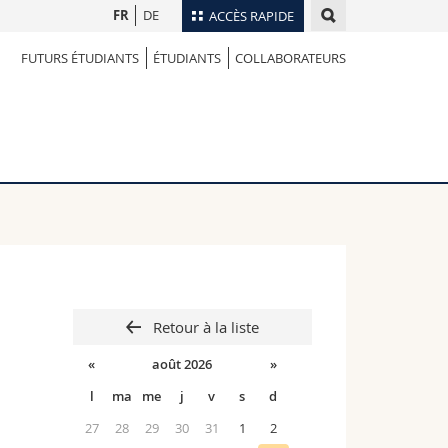
FR
DE
ACCÈS RAPIDE
FUTURS ÉTUDIANTS
ÉTUDIANTS
COLLABORATEURS
Annuaire du personnel
Plan d'accès
nts
Bibliothèques
Webmail
rs
Programme des cours
MyUnifr
Retour à la liste
«
août 2026
»
l
ma
me
j
v
s
d
27
28
29
30
31
1
2