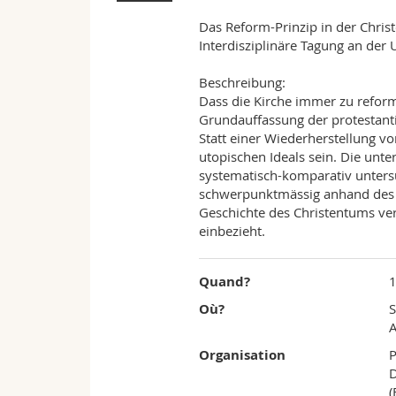
Das Reform-Prinzip in der Chris
Interdisziplinäre Tagung an der 
Beschreibung:
Dass die Kirche immer zu reformi
Grundauffassung der protestanti
Statt einer Wiederherstellung v
utopischen Ideals sein. Die un
systematisch-komparativ untersu
schwerpunktmässig anhand des B
Geschichte des Christentums ve
einbezieht.
Quand?
Où?
S
A
Organisation
P
D
(