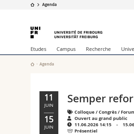
Agenda
Université
Facultés
Semper
Etudes
Théologie
Campus
Droit
reformanda
Recherche
Sciences é
Etudes
Campus
Recherche
Unive
Université
Lettres et
|
Formation continue
Sciences de
Sciences e
Agenda
Agenda
Interfacult
de
l'University
Semper refo
11
of
JUIN
Colloque / Congrès / Foru
15
Fribourg
Ouvert au grand public
11.06.2026 14:15 - 15.06
JUIN
Présentiel