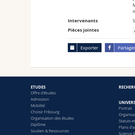
m
Intervenants
Pièces jointes
Exporter
Partage
ETUDES
RECHER
Offre d'études
Admission
UNIVERS
Mobilité
Portrait
Choisir Fribourg
Organisa
Organisation des études
Statuts e
Diplôme
Plans d'a
Soutien & Ressources
Science &