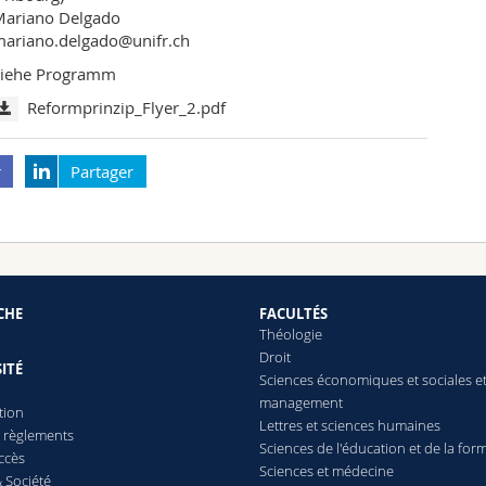
Mariano Delgado
ariano.delgado@unifr.ch
Siehe Programm
Reformprinzip_Flyer_2.pdf
r
Partager
CHE
FACULTÉS
Théologie
Droit
ITÉ
Sciences économiques et sociales e
management
tion
Lettres
et sciences humaines
t règlements
Sciences de l'éducation et de la for
ccès
Sciences et médecine
 Société