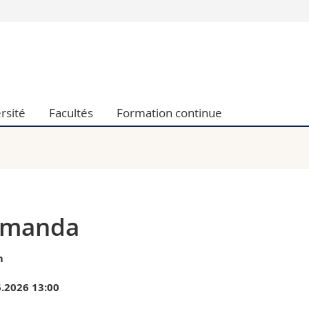
Vous êtes
Futurs étudia
Etudiants
conomiques et sociales et management
Médias
rsité
Facultés
Formation continue
 sciences humaines
Chercheurs
 l'éducation et de la formation
Collaborateu
t médecine
Doctorants
aire
rmanda
m
.2026 13:00