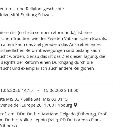
tentums- und Religionsgeschichte
Universität Freiburg Schweiz
eren ist (ecclesia semper reformanda), ist eine
schen Tradition wie des Zweiten Vatikanischen Konzils.
on altem kann das Ziel geradezu das Anstreben eines
terschiedlichen Reformbewegungen sind bislang kaum
cht worden. Genau das ist das Ziel dieser Tagung, die
egriffs der Reform einen Durchgang durch die
rsucht und exemplarisch auch andere Religionen
11.06.2026 14:15 - 15.06.2026 13:00
ite MIS 03
/ Salle Saal MIS 03 3115
venue de l'Europe 20, 1700 Fribourg
rof. em. DDr. Dr. h.c. Mariano Delgado (Fribourg), Prof.
r. Dr. h.c. Volker Leppin (Yale), PD Dr. Lorenzo Planzi
Fribourg)