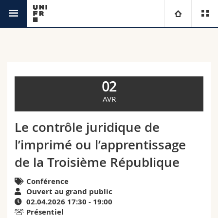
Agenda
Université
Facultés
Etudes
02
Vous êtes
Campus
Théologie
AVR
Recherche
Ressources
Droit
Futurs étudiants
Le contrôle juridique de
l’imprimé ou l’apprentissage
Université
Sciences économiques et sociales et management
Etudiants
Annuaire du personnel
de la Troisième République
Formation continue
Lettres et sciences humaines
Médias
Plan d'accès
Conférence
Ouvert au grand public
Sciences de l'éducation et de la formation
Chercheurs
Bibliothèques
02.04.2026 17:30 - 19:00
Présentiel