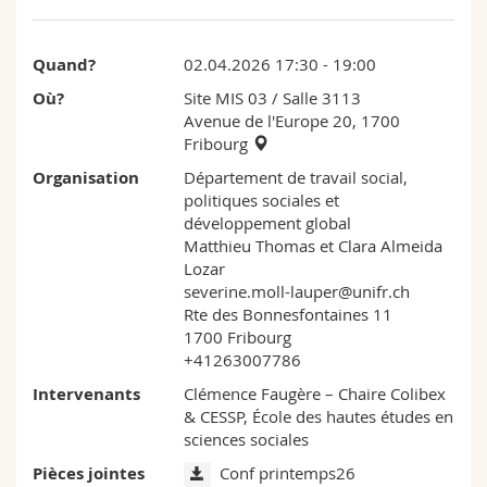
Sciences et médecine
Collaborateurs
Webmail
Quand?
02.04.2026 17:30 - 19:00
Interfacultaire
Doctorants
Programme des cours
Où?
Site MIS 03
/ Salle 3113
Avenue de l'Europe 20, 1700
MyUnifr
Fribourg
Organisation
Département de travail social,
politiques sociales et
développement global
Matthieu Thomas et Clara Almeida
Lozar
severine.moll-lauper@unifr.ch
Rte des Bonnesfontaines 11
1700 Fribourg
+41263007786
Intervenants
Clémence Faugère – Chaire Colibex
& CESSP, École des hautes études en
sciences sociales
Pièces jointes
Conf printemps26