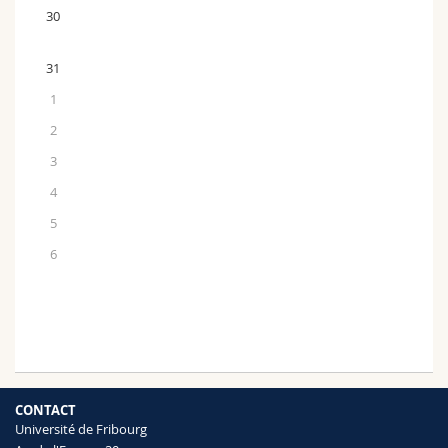
30
31
1
2
3
4
5
6
CONTACT
Université de Fribourg