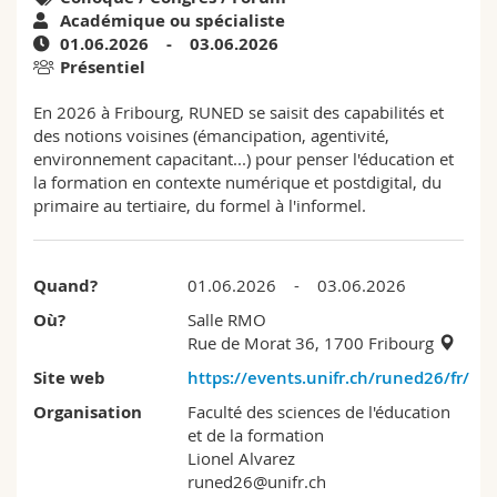
Sciences et médecine
Collaborateurs
Webmail
Académique ou spécialiste
01.06.2026 - 03.06.2026
Présentiel
Interfacultaire
Doctorants
Programme des cours
En 2026 à Fribourg, RUNED se saisit des capabilités et
des notions voisines (émancipation, agentivité,
MyUnifr
environnement capacitant...) pour penser l'éducation et
la formation en contexte numérique et postdigital, du
primaire au tertiaire, du formel à l'informel.
Quand?
01.06.2026 - 03.06.2026
Où?
Salle RMO
Rue de Morat 36, 1700 Fribourg
Site web
https://events.unifr.ch/runed26/fr/
Organisation
Faculté des sciences de l'éducation
et de la formation
Lionel Alvarez
runed26@unifr.ch