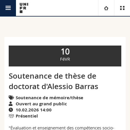
Agenda
Université
Facultés
Etudes
10
Vous êtes
Campus
Théologie
FéVR
Recherche
Ressources
Droit
Futurs étudiants
Soutenance de thèse de
doctorat d'Alessio Barras
Université
Sciences économiques et sociales et management
Etudiants
Annuaire du personnel
Soutenance de mémoire/thèse
Formation continue
Lettres et sciences humaines
Médias
Plan d'accès
Ouvert au grand public
10.02.2026 14:00
Présentiel
Sciences de l'éducation et de la formation
Chercheurs
Bibliothèques
"Évaluation et enseignement des compétences socio-