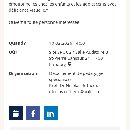
émotionnelles chez les enfants et les adolescents avec
Sciences et médecine
Collaborateurs
Webmail
déficience visuelle."
Interfacultaire
Doctorants
Programme des cours
Ouvert à toute personne intéressée.
MyUnifr
Quand?
10.02.2026 14:00
Où?
Site SPC 02
/ Salle Auditoire 3
St-Pierre Canisius 21, 1700
Fribourg
Organisation
Département de pédagogie
spécialisée
Prof. Dr Nicolas Ruffieux
nicolas.ruffieux@unifr.ch