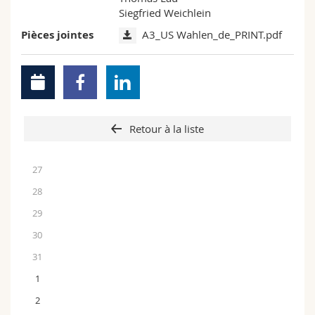
Siegfried Weichlein
Pièces jointes
A3_US Wahlen_de_PRINT.pdf
Retour à la liste
27
28
29
30
31
1
2