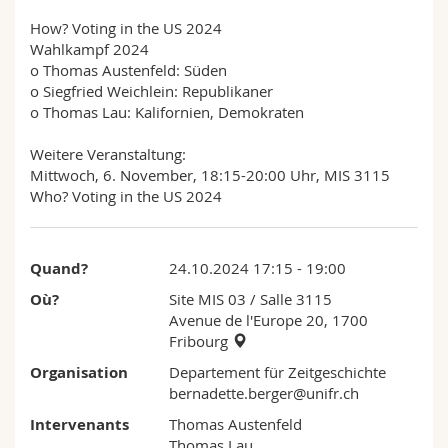
Sciences et médecine
Collaborateurs
Webmail
How? Voting in the US 2024
Wahlkampf 2024
Interfacultaire
Doctorants
Programme des cours
o Thomas Austenfeld: Süden
o Siegfried Weichlein: Republikaner
o Thomas Lau: Kalifornien, Demokraten
MyUnifr
Weitere Veranstaltung:
Mittwoch, 6. November, 18:15-20:00 Uhr, MIS 3115
Who? Voting in the US 2024
Quand?
24.10.2024 17:15 - 19:00
Où?
Site MIS 03
/ Salle 3115
Avenue de l'Europe 20, 1700
Fribourg
Organisation
Departement für Zeitgeschichte
bernadette.berger@unifr.ch
Intervenants
Thomas Austenfeld
Thomas Lau