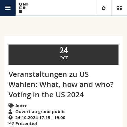
Agenda
Université
Facultés
Etudes
24
Vous êtes
Campus
Théologie
OCT
Recherche
Ressources
Droit
Futurs étudiants
Veranstaltungen zu US
Wahlen: What, how and who?
Université
Sciences économiques et sociales et management
Etudiants
Annuaire du personnel
Voting in the US 2024
Formation continue
Lettres et sciences humaines
Médias
Plan d'accès
Autre
Ouvert au grand public
Sciences de l'éducation et de la formation
Chercheurs
Bibliothèques
24.10.2024 17:15 - 19:00
Présentiel