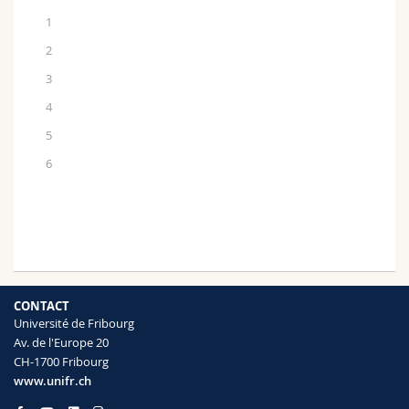
1
2
3
4
5
6
CONTACT
Université de Fribourg
Av. de l'Europe 20
CH-1700 Fribourg
www.unifr.ch