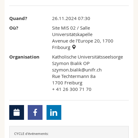
Sciences et médecine
Collaborateurs
Webmail
Quand?
26.11.2024 07:30
Interfacultaire
Doctorants
Programme des cours
Où?
Site MIS 02
/ Salle
Universitätskapelle
MyUnifr
Avenue de l'Europe 20, 1700
Fribourg
Organisation
Katholische Universitätsseelsorge
Szymon Bialik OP
szymon.bialik@unifr.ch
Rue Techtermann 8a
1700 Freiburg
+ 41 26 300 71 70
CYCLE d'événements: