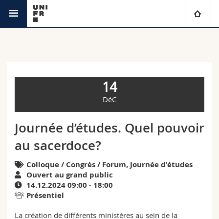
Agenda
Université
Facultés
Etudes
14
Vous êtes
Campus
Théologie
DéC
Recherche
Ressources
Droit
Futurs étudiants
Journée d’études. Quel pouvoir
au sacerdoce?
Université
Sciences économiques et sociales et management
Etudiants
Annuaire du personnel
Colloque / Congrès / Forum, Journée d'études
Formation continue
Lettres et sciences humaines
Médias
Plan d'accès
Ouvert au grand public
14.12.2024 09:00 - 18:00
Présentiel
Sciences de l'éducation et de la formation
Chercheurs
Bibliothèques
La création de différents ministères au sein de la