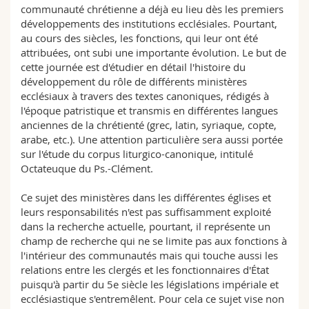
communauté chrétienne a déjà eu lieu dès les premiers
Sciences et médecine
Collaborateurs
Webmail
développements des institutions ecclésiales. Pourtant,
au cours des siècles, les fonctions, qui leur ont été
Interfacultaire
Doctorants
Programme des cours
attribuées, ont subi une importante évolution. Le but de
cette journée est d'étudier en détail l'histoire du
développement du rôle de différents ministères
MyUnifr
ecclésiaux à travers des textes canoniques, rédigés à
l'époque patristique et transmis en différentes langues
anciennes de la chrétienté (grec, latin, syriaque, copte,
arabe, etc.). Une attention particulière sera aussi portée
sur l'étude du corpus liturgico-canonique, intitulé
Octateuque du Ps.-Clément.
Ce sujet des ministères dans les différentes églises et
leurs responsabilités n'est pas suffisamment exploité
dans la recherche actuelle, pourtant, il représente un
champ de recherche qui ne se limite pas aux fonctions à
l'intérieur des communautés mais qui touche aussi les
relations entre les clergés et les fonctionnaires d'État
puisqu'à partir du 5e siècle les législations impériale et
ecclésiastique s'entremêlent. Pour cela ce sujet vise non