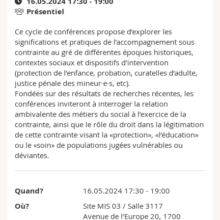
16.05.2024 17:30 - 19:00
Sciences et médecine
Collaborateurs
Webmail
Présentiel
Ce cycle de conférences propose d’explorer les
Interfacultaire
Doctorants
Programme des cours
significations et pratiques de l’accompagnement sous
contrainte au gré de différentes époques historiques,
MyUnifr
contextes sociaux et dispositifs d’intervention
(protection de l’enfance, probation, curatelles d’adulte,
justice pénale des mineur∙e·s, etc).
Fondées sur des résultats de recherches récentes, les
conférences inviteront à interroger la relation
ambivalente des métiers du social à l’exercice de la
contrainte, ainsi que le rôle du droit dans la légitimation
de cette contrainte visant la «protection», «l’éducation»
ou le «soin» de populations jugées vulnérables ou
déviantes.
Quand?
16.05.2024 17:30 - 19:00
Où?
Site MIS 03
/ Salle 3117
Avenue de l'Europe 20, 1700