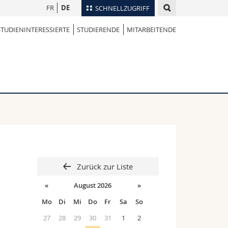
FR
DE
SCHNELLZUGRIFF
STUDIENINTERESSIERTE
STUDIERENDE
MITARBEITENDE
für
Personenverzeichnis
Ortsplan
te
Bibliotheken
Webmail
Vorlesungsverzeichnis
MyUnifr
Zurück zur Liste
«
August 2026
»
Mo
Di
Mi
Do
Fr
Sa
So
27
28
29
30
31
1
2