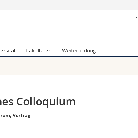
Informationen 
ak.
Studieninteressier
aftliche Fak.
Studierende
d Sozialwissenschaftliche Fak.
Medien
ersität
Fakultäten
Weiterbildung
Fak.
Forschende
ungs- und Bildungswissenschaften
Mitarbeitende
 Med. Fak.
Doktorierende
hes Colloquium
orum, Vortrag