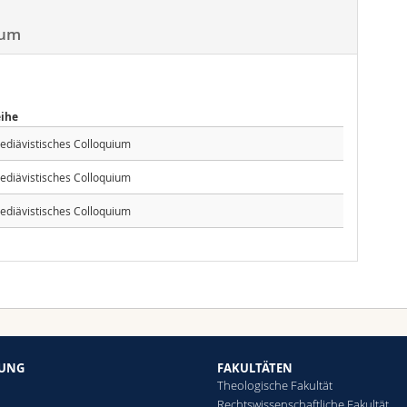
ium
eihe
ediävistisches Colloquium
ediävistisches Colloquium
ediävistisches Colloquium
HUNG
FAKULTÄTEN
Theologische Fakultät
Rechtswissenschaftliche Fakultät