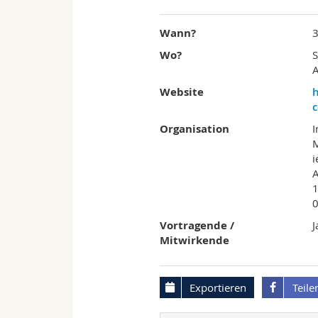
Wann?
Wo?
S
A
Website
Organisation
I
i
A
1
Vortragende /
J
Mitwirkende
Exportieren
Teile