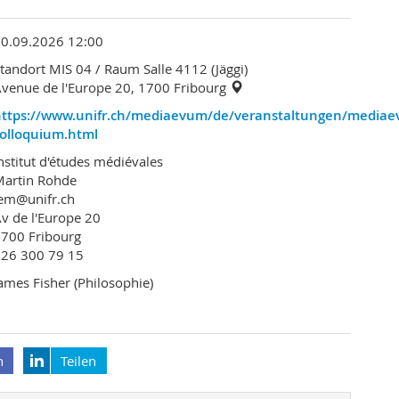
30.09.2026 12:00
tandort MIS 04
/ Raum Salle 4112 (Jäggi)
venue de l'Europe 20, 1700 Fribourg
https://www.unifr.ch/mediaevum/de/veranstaltungen/mediaevi
colloquium.html
nstitut d'études médiévales
Martin Rohde
em@unifr.ch
v de l'Europe 20
700 Fribourg
026 300 79 15
ames Fisher (Philosophie)
n
Teilen