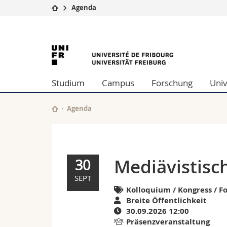
Agenda
Universität
Fakultäten
Mediävistisches
Studium
Theologische F
Campus
Rechtswissensch
Colloquium
Forschung
Wirtschafts- un
Studium
Campus
Forschung
Univ
Universität
Philosophische 
Weiterbildung
Fak. für Erzieh
Math.-Nat. und
Agenda
Interfakultär
Mediävistisc
30
SEPT
Kolloquium / Kongress / F
Breite Öffentlichkeit
30.09.2026 12:00
Präsenzveranstaltung