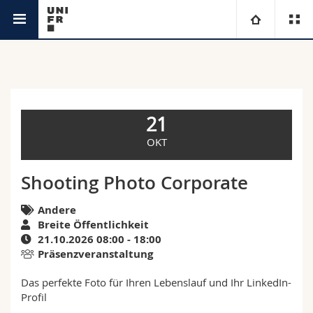
Agenda
Universität
Fakultäten
Studium
21
Informationen für
Campus
Theologische Fak.
OKT
Forschung
Ressourcen
Rechtswissenschaftliche Fak.
Studieninteressierte
Shooting Photo Corporate
Universität
Wirtschafts- und Sozialwissenschaftliche Fak.
Andere
Studierende
Personenverzeichnis
Breite Öffentlichkeit
21.10.2026 08:00 - 18:00
Weiterbildung
Philosophische Fak.
Medien
Ortsplan
Präsenzveranstaltung
Das perfekte Foto für Ihren Lebenslauf und Ihr LinkedIn-
Fak. für Erziehungs- und Bildungswissenschaften
Forschende
Bibliotheken
Profil