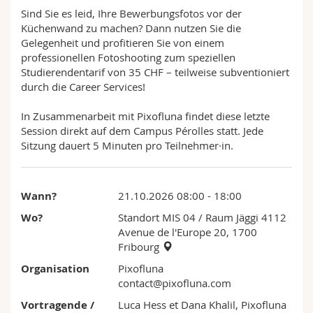
Math.-Nat. und Med. Fak.
Mitarbeitende
Webmail
Sind Sie es leid, Ihre Bewerbungsfotos vor der
Küchenwand zu machen? Dann nutzen Sie die
Gelegenheit und profitieren Sie von einem
Interfakultär
Doktorierende
Vorlesungsverzeichnis
professionellen Fotoshooting zum speziellen
Studierendentarif von 35 CHF – teilweise subventioniert
MyUnifr
durch die Career Services!
In Zusammenarbeit mit Pixofluna findet diese letzte
Session direkt auf dem Campus Pérolles statt. Jede
Sitzung dauert 5 Minuten pro Teilnehmer·in.
Wann?
21.10.2026 08:00 - 18:00
Wo?
Standort MIS 04
/ Raum Jäggi 4112
Avenue de l'Europe 20, 1700
Fribourg
Organisation
Pixofluna
contact@pixofluna.com
Vortragende /
Luca Hess et Dana Khalil, Pixofluna