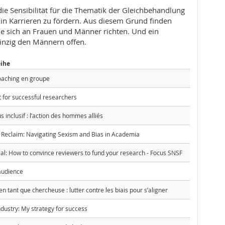
ie Sensibilität für die Thematik der Gleichbehandlung
n Karrieren zu fördern. Aus diesem Grund finden
ie sich an Frauen und Männer richten. Und ein
inzig den Männern offen.
eihe
coaching en groupe
for successful researchers
 inclusif : l’action des hommes alliés
 Reclaim: Navigating Sexism and Bias in Academia
l: How to convince reviewers to fund your research - Focus SNSF
audience
en tant que chercheuse : lutter contre les biais pour s’aligner
ndustry: My strategy for success