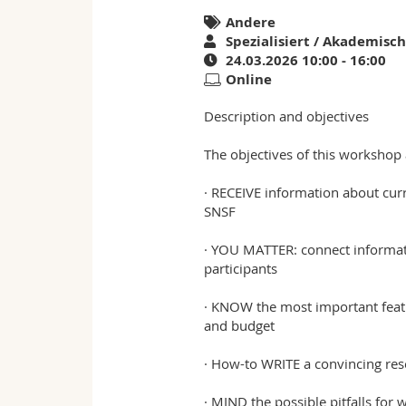
Andere
your
Spezialisiert / Akademisch
24.03.2026 10:00 - 16:00
research
Online
-
Description and objectives
Focus
The objectives of this workshop 
SNSF
· RECEIVE information about cur
SNSF
· YOU MATTER: connect informati
participants
· KNOW the most important featu
and budget
· How-to WRITE a convincing res
· MIND the possible pitfalls for