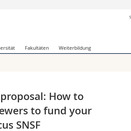
Informationen 
ak.
Studieninteressier
aftliche Fak.
Studierende
d Sozialwissenschaftliche Fak.
Medien
ersität
Fakultäten
Weiterbildung
Fak.
Forschende
ungs- und Bildungswissenschaften
Mitarbeitende
 Med. Fak.
Doktorierende
 proposal: How to
iewers to fund your
ocus SNSF