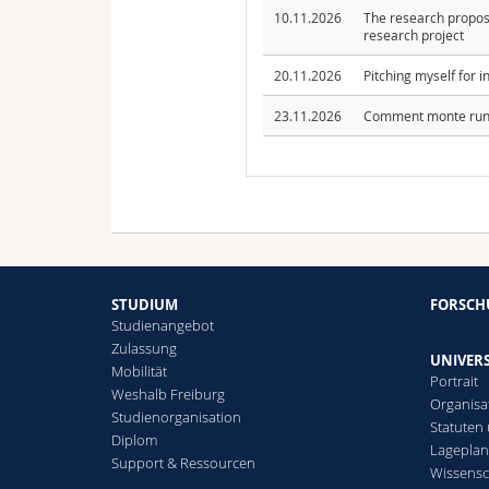
10.11.2026
The research propos
research project
20.11.2026
Pitching myself for i
23.11.2026
Comment monte rune
STUDIUM
FORSC
Studienangebot
Zulassung
UNIVERS
Mobilität
Portrait
Weshalb Freiburg
Organisa
Studienorganisation
Statuten
Diplom
Lagepla
Support & Ressourcen
Wissensc