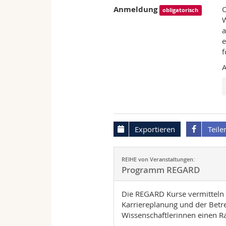
Anmeldung
O
obligatorisch
W
a
e
f
A
Exportieren
Teile
REIHE von Veranstaltungen:
Programm REGARD
Die REGARD Kurse vermitteln
Karriereplanung und der Betr
Wissenschaftlerinnen einen R