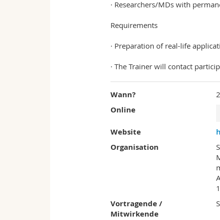
· Researchers/MDs with permanen
Requirements
· Preparation of real-life applic
· The Trainer will contact partic
Wann?
2
Online
Website
h
Organisation
S
M
m
A
1
Vortragende /
Mitwirkende