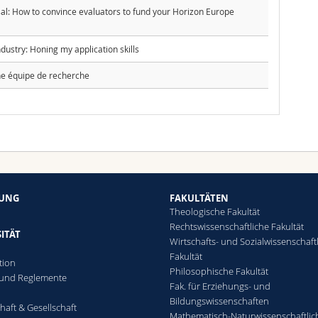
al: How to convince evaluators to fund your Horizon Europe
ndustry: Honing my application skills
 équipe de recherche
HUNG
FAKULTÄTEN
Theologische Fakultät
Rechtswissenschaftliche Fakultät
ITÄT
Wirtschafts- und Sozialwissenschaft
Fakultät
tion
Philosophische Fakultät
 und Reglemente
Fak. für Erziehungs- und
n
Bildungswissenschaften
haft & Gesellschaft
Mathematisch-Naturwissenschaftlic