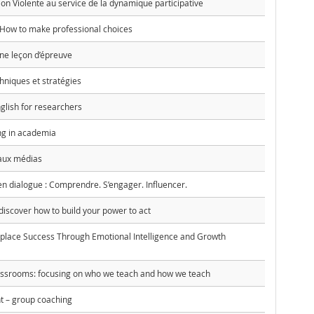
n Violente au service de la dynamique participative
 How to make professional choices
ne leçon d’épreuve
hniques et stratégies
nglish for researchers
ng in academia
 aux médias
 en dialogue : Comprendre. S’engager. Influencer.
iscover how to build your power to act
place Success Through Emotional Intelligence and Growth
lassrooms: focusing on who we teach and how we teach
 – group coaching