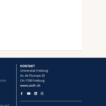
KONTAKT
Universität Freiburg
Av. de l'Europe 20
liche
CH-1700 Freiburg
www.unifr.ch
he und