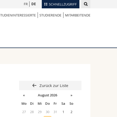
FR
DE
SCHNELLZUGRIFF
STUDIENINTERESSIERTE
STUDIERENDE
MITARBEITENDE
für
Personenverzeichnis
Ortsplan
te
Bibliotheken
Webmail
Vorlesungsverzeichnis
MyUnifr
Zurück zur Liste
«
August 2026
»
Mo
Di
Mi
Do
Fr
Sa
So
27
28
29
30
31
1
2