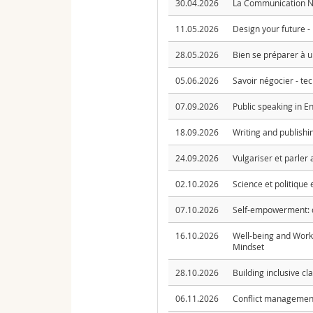
30.04.2026
La Communication No
11.05.2026
Design your future -
28.05.2026
Bien se préparer à u
05.06.2026
Savoir négocier - tec
07.09.2026
Public speaking in E
18.09.2026
Writing and publishi
24.09.2026
Vulgariser et parler
02.10.2026
Science et politique
07.10.2026
Self-empowerment: d
16.10.2026
Well-being and Work
Mindset
28.10.2026
Building inclusive c
06.11.2026
Conflict management