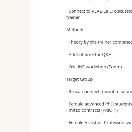
· Connect to REAL-LIFE: discuss
trainer
Methods
· Theory by the trainer combined
· A lot of time for Q&A
· ONLINE workshop (Zoom)
Target Group
· Researchers who want to submi
· Female advanced PhD students (
limited contracts (PRIO 1)
· Female Assistant Professors wit