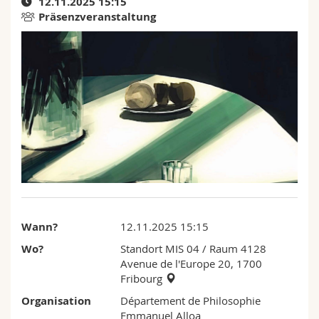
12.11.2025 15:15
Math.-Nat. und Med. Fak.
Mitarbeitende
Webmail
Präsenzveranstaltung
Interfakultär
Doktorierende
Vorlesungsverzeichnis
MyUnifr
Wann?
12.11.2025 15:15
Wo?
Standort MIS 04
/ Raum 4128
Avenue de l'Europe 20, 1700
Fribourg
Organisation
Département de Philosophie
Emmanuel Alloa