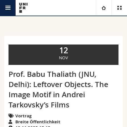
Agenda
Universität
Fakultäten
Studium
12
Informationen für
Campus
Theologische Fak.
NOV
Forschung
Ressourcen
Rechtswissenschaftliche Fak.
Studieninteressierte
Prof. Babu Thaliath (JNU,
Delhi): Leftover Objects. The
Universität
Wirtschafts- und Sozialwissenschaftliche Fak.
Studierende
Personenverzeichnis
Image Motif in Andrei
Weiterbildung
Philosophische Fak.
Medien
Ortsplan
Tarkovsky’s Films
Fak. für Erziehungs- und Bildungswissenschaften
Vortrag
Forschende
Bibliotheken
Breite Öffentlichkeit