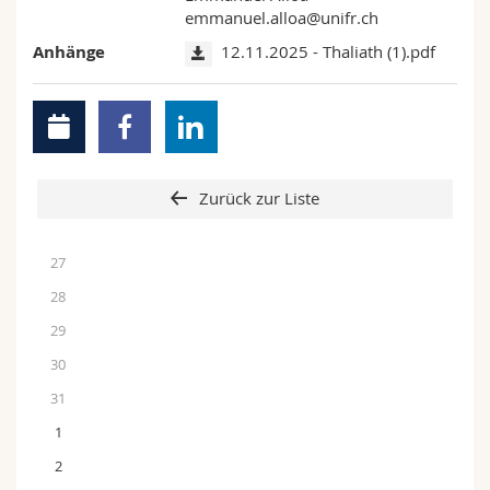
emmanuel.alloa@unifr.ch
Anhänge
12.11.2025 - Thaliath (1).pdf
Zurück zur Liste
27
28
29
30
31
1
2