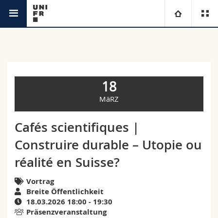
Agenda
Universität
Fakultäten
Studium
18
Informationen für
Campus
Theologische Fak.
MäRZ
Forschung
Ressourcen
Rechtswissenschaftliche Fak.
Studieninteressierte
Cafés scientifiques |
Construire durable – Utopie ou
Universität
Wirtschafts- und Sozialwissenschaftliche Fak.
Studierende
Personenverzeichnis
réalité en Suisse?
Weiterbildung
Philosophische Fak.
Medien
Ortsplan
Vortrag
Breite Öffentlichkeit
Fak. für Erziehungs- und Bildungswissenschaften
Forschende
Bibliotheken
18.03.2026 18:00 - 19:30
Präsenzveranstaltung