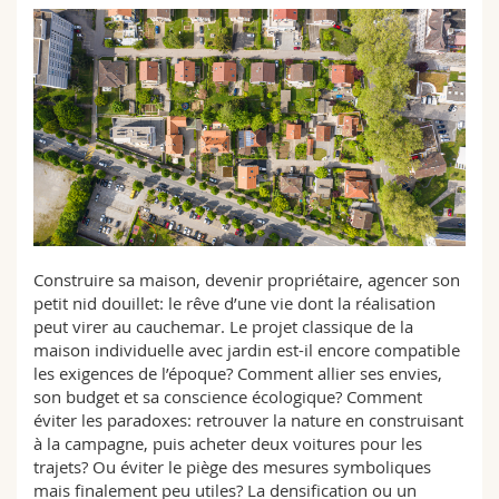
Math.-Nat. und Med. Fak.
Mitarbeitende
Webmail
Interfakultär
Doktorierende
Vorlesungsverzeichnis
MyUnifr
Construire sa maison, devenir propriétaire, agencer son
petit nid douillet: le rêve d’une vie dont la réalisation
peut virer au cauchemar. Le projet classique de la
maison individuelle avec jardin est-il encore compatible
les exigences de l’époque? Comment allier ses envies,
son budget et sa conscience écologique? Comment
éviter les paradoxes: retrouver la nature en construisant
à la campagne, puis acheter deux voitures pour les
trajets? Ou éviter le piège des mesures symboliques
mais finalement peu utiles? La densification ou un