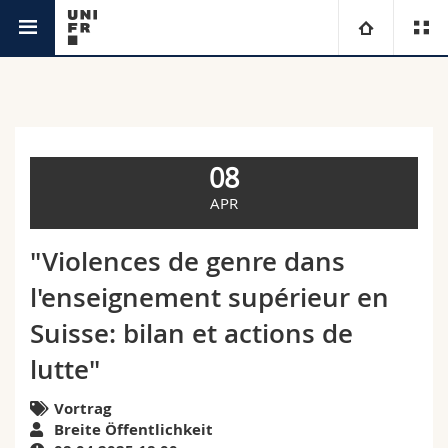
Agenda
Universität
Fakultäten
Studium
08
Informationen für
Campus
Theologische Fak.
APR
Forschung
Ressourcen
Rechtswissenschaftliche Fak.
Studieninteressierte
"Violences de genre dans
l'enseignement supérieur en
Universität
Wirtschafts- und Sozialwissenschaftliche Fak.
Studierende
Personenverzeichnis
Suisse: bilan et actions de
Weiterbildung
Philosophische Fak.
Medien
Ortsplan
lutte"
Fak. für Erziehungs- und Bildungswissenschaften
Vortrag
Forschende
Bibliotheken
Breite Öffentlichkeit