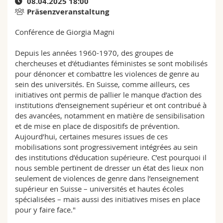
08.04.2025 18:00
Math.-Nat. und Med. Fak.
Mitarbeitende
Webmail
Präsenzveranstaltung
Conférence de Giorgia Magni
Interfakultär
Doktorierende
Vorlesungsverzeichnis
Depuis les années 1960-1970, des groupes de
MyUnifr
chercheuses et d’étudiantes féministes se sont mobilisés
pour dénoncer et combattre les violences de genre au
sein des universités. En Suisse, comme ailleurs, ces
initiatives ont permis de pallier le manque d’action des
institutions d’enseignement supérieur et ont contribué à
des avancées, notamment en matière de sensibilisation
et de mise en place de dispositifs de prévention.
Aujourd’hui, certaines mesures issues de ces
mobilisations sont progressivement intégrées au sein
des institutions d’éducation supérieure. C’est pourquoi il
nous semble pertinent de dresser un état des lieux non
seulement de violences de genre dans l’enseignement
supérieur en Suisse – universités et hautes écoles
spécialisées – mais aussi des initiatives mises en place
pour y faire face."