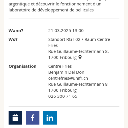
argentique et découvrir le fonctionnement d'un
Math.-Nat. und Med. Fak.
Mitarbeitende
Webmail
laboratoire de développement de pellicules
Interfakultär
Doktorierende
Vorlesungsverzeichnis
Wann?
21.03.2025 13:00
MyUnifr
Wo?
Standort RGT 02 / Raum Centre
Fries
Rue Guillaume-Techtermann 8,
1700 Fribourg
Organisation
Centre Fries
Benjamin Del Don
centrefries@unifr.ch
Rue Guillaume-Techtermann 8
1700 Fribourg
026 300 71 65