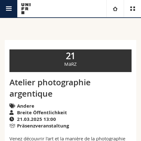
Agenda
Universität
Fakultäten
Studium
21
Informationen für
Campus
Theologische Fak.
MäRZ
Forschung
Ressourcen
Rechtswissenschaftliche Fak.
Studieninteressierte
Atelier photographie
argentique
Universität
Wirtschafts- und Sozialwissenschaftliche Fak.
Studierende
Personenverzeichnis
Andere
Weiterbildung
Philosophische Fak.
Medien
Ortsplan
Breite Öffentlichkeit
21.03.2025 13:00
Präsenzveranstaltung
Fak. für Erziehungs- und Bildungswissenschaften
Forschende
Bibliotheken
Venez découvrir l'art et la manière de la photographie