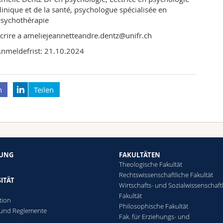
linique et de la santé, psychologue spécialisée en
sychothérapie
crire a ameliejeannetteandre.dentz@unifr.ch
nmeldefrist: 21.10.2024
n
Teilen
HUNG
FAKULTÄTEN
Theologische Fakultät
Rechtswissenschaftliche Fakultät
ITÄT
Wirtschafts- und Sozialwissenschaft
Fakultät
tion
Philosophische Fakultät
 und Reglemente
Fak. für Erziehungs- und
n