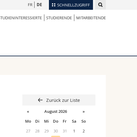
FR
DE
SCHNELLZUGRIFF
STUDIENINTERESSIERTE
STUDIERENDE
MITARBEITENDE
für
Personenverzeichnis
Ortsplan
te
Bibliotheken
Webmail
Vorlesungsverzeichnis
MyUnifr
Zurück zur Liste
«
August 2026
»
Mo
Di
Mi
Do
Fr
Sa
So
27
28
29
30
31
1
2