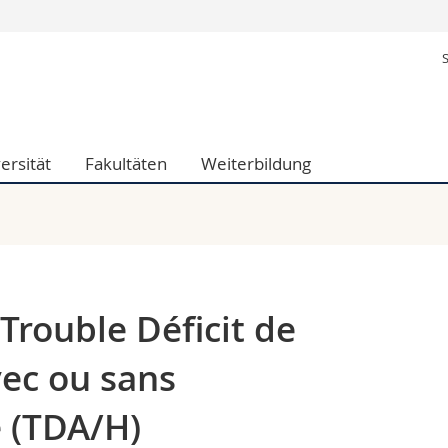
Informationen 
ak.
Studieninteressier
aftliche Fak.
Studierende
d Sozialwissenschaftliche Fak.
Medien
ersität
Fakultäten
Weiterbildung
Fak.
Forschende
ungs- und Bildungswissenschaften
Mitarbeitende
 Med. Fak.
Doktorierende
 Trouble Déficit de
vec ou sans
é (TDA/H)