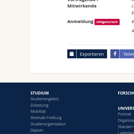
Mitwirkende
c
p
Anmeldung
é
obligatorisch
A
Exportieren
Teile
STUDIUM
FORSC
Studienangebot
Zulassung
UNIVERS
Mobilität
Portrait
Weshalb Freiburg
Organisa
Studienorganisation
Statuten
Diplom
Lagepla