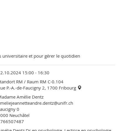
 universitaire et pour gérer le quotidien
2.10.2024 15:00 - 16:30
Standort RM / Raum RM C-0.104
ue P.-A.-de-Faucigny 2, 1700 Fribourg
Madame Amélie Dentz
meliejeannetteandre.dentz@unifr.ch
aucigny 0
2000 Neuchâtel
0766507487
mélie Dentz Dr en psychologie, Lectrice en psychologie