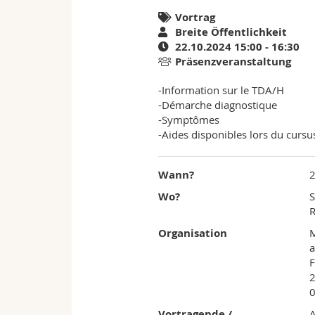
Vortrag
sans
Breite Öffentlichkeit
22.10.2024 15:00 - 16:30
Hyperactivité
Präsenzveranstaltung
(TDA/H)
-Information sur le TDA/H
-Démarche diagnostique
-Symptômes
-Aides disponibles lors du cursus
Wann?
2
Wo?
R
Organisation
a
F
Vortragende /
A