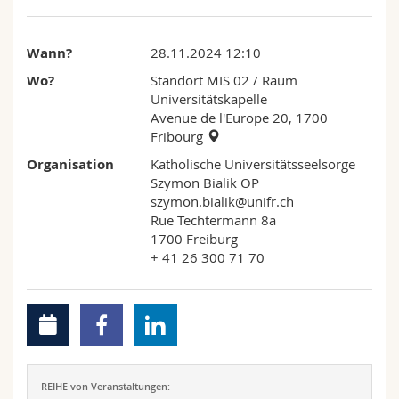
Math.-Nat. und Med. Fak.
Mitarbeitende
Webmail
Wann?
28.11.2024 12:10
Interfakultär
Doktorierende
Vorlesungsverzeichnis
Wo?
Standort MIS 02
/ Raum
Universitätskapelle
MyUnifr
Avenue de l'Europe 20, 1700
Fribourg
Organisation
Katholische Universitätsseelsorge
Szymon Bialik OP
szymon.bialik@unifr.ch
Rue Techtermann 8a
1700 Freiburg
+ 41 26 300 71 70
REIHE von Veranstaltungen: