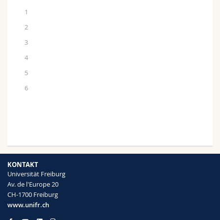
1
2
3
4
5
6
KONTAKT
Universität Freiburg
Av. de l'Europe 20
CH-1700 Freiburg
www.unifr.ch