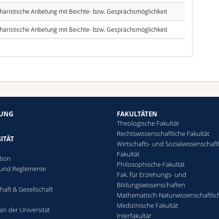
haristische Anbetung mit Beichte- bzw. Gesprächsmöglichkeit
haristische Anbetung mit Beichte- bzw. Gesprächsmöglichkeit
HUNG
FAKULTÄTEN
Theologische Fakultät
Rechtswissenschaftliche Fakultät
ITÄT
Wirtschafts- und Sozialwissenschaft
Fakultät
tion
Philosophische Fakultät
 und Reglemente
Fak. für Erziehungs- und
n
Bildungswissenschaften
haft & Gesellschaft
Mathematisch-Naturwissenschaftlic
Medizinische Fakultät
an der Universität
Interfakultär