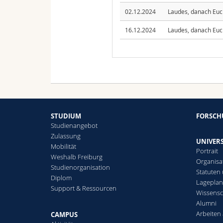
02.12.2024
Laudes, danach Euc
16.12.2024
Laudes, danach Euc
STUDIUM
FORSC
Studienangebot
Zulassung
UNIVERS
Mobilität
Portrait
Weshalb Freiburg
Organisa
Studienorganisation
Statuten
Diplom
Lagepla
Support & Ressourcen
Wissensc
Alumni
Arbeiten 
CAMPUS