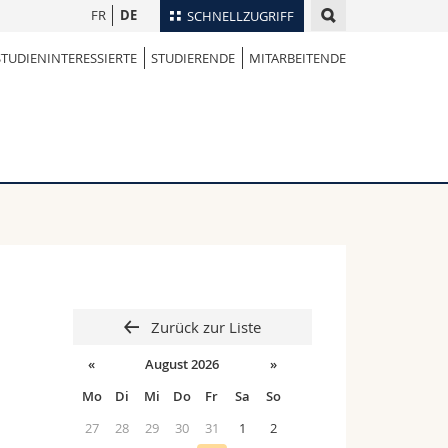
FR
DE
SCHNELLZUGRIFF
STUDIENINTERESSIERTE
STUDIERENDE
MITARBEITENDE
für
Personenverzeichnis
Ortsplan
te
Bibliotheken
Webmail
Vorlesungsverzeichnis
MyUnifr
Zurück zur Liste
«
August 2026
»
Mo
Di
Mi
Do
Fr
Sa
So
27
28
29
30
31
1
2