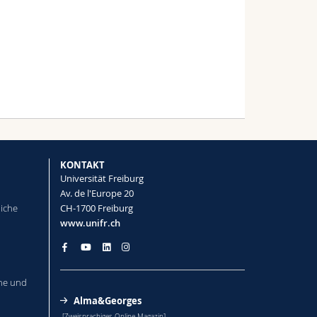
KONTAKT
Universität Freiburg
Av. de l'Europe 20
liche
CH-1700 Freiburg
www.unifr.ch
he und
Alma&Georges
[Zweisprachiges Online-Magazin]