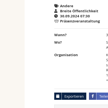
Andere
Breite Öffentlichkeit
30.09.2024 07:30
Präsenzveranstaltung
Wann?
Wo?
S
A
Organisation
K
S
s
1
+
Exportieren
Teile