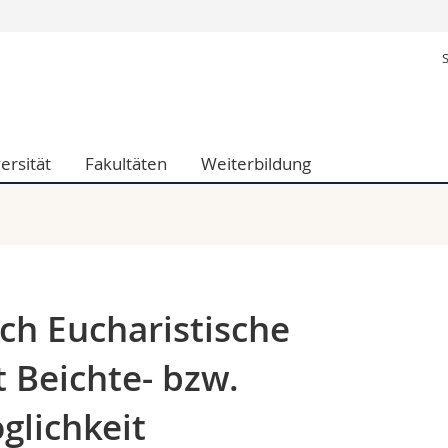
Informationen 
ak.
Studieninteressier
aftliche Fak.
Studierende
d Sozialwissenschaftliche Fak.
Medien
ersität
Fakultäten
Weiterbildung
Fak.
Forschende
ungs- und Bildungswissenschaften
Mitarbeitende
 Med. Fak.
Doktorierende
ch Eucharistische
 Beichte- bzw.
lichkeit