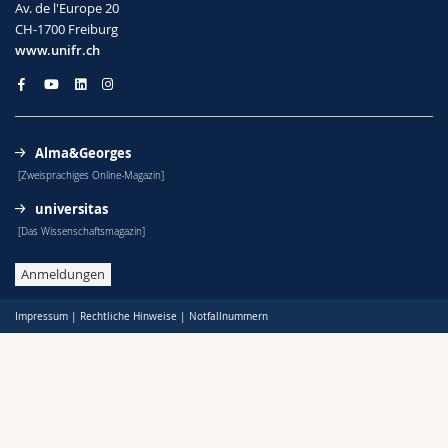
Av. de l'Europe 20
CH-1700 Freiburg
www.unifr.ch
Alma&Georges
[Zweisprachiges Online-Magazin]
universitas
[Das Wissenschaftsmagazin]
Anmeldungen
Impressum
|
Rechtliche Hinweise
|
Notfallnummern