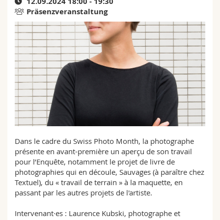
12.09.2024 18:00 - 19:30
Math.-Nat. und Med. Fak.
Mitarbeitende
Webmail
Präsenzveranstaltung
Interfakultär
Doktorierende
Vorlesungsverzeichnis
MyUnifr
Dans le cadre du Swiss Photo Month, la photographe
présente en avant-première un aperçu de son travail
pour l’Enquête, notamment le projet de livre de
photographies qui en découle, Sauvages (à paraître chez
Textuel), du « travail de terrain » à la maquette, en
passant par les autres projets de l'artiste.
Intervenant·es : Laurence Kubski, photographe et