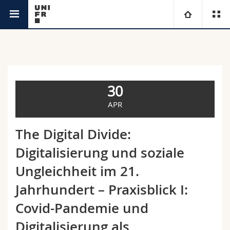
Agenda
Universität
Fakultäten
Studium
30
Informationen für
Campus
Theologische Fak.
APR
Forschung
Ressourcen
Rechtswissenschaftliche Fak.
Studieninteressierte
The Digital Divide:
Digitalisierung und soziale
Universität
Wirtschafts- und Sozialwissenschaftliche Fak.
Studierende
Personenverzeichnis
Ungleichheit im 21.
Weiterbildung
Philosophische Fak.
Medien
Ortsplan
Jahrhundert – Praxisblick I:
Covid-Pandemie und
Fak. für Erziehungs- und Bildungswissenschaften
Forschende
Bibliotheken
Digitalisierung als