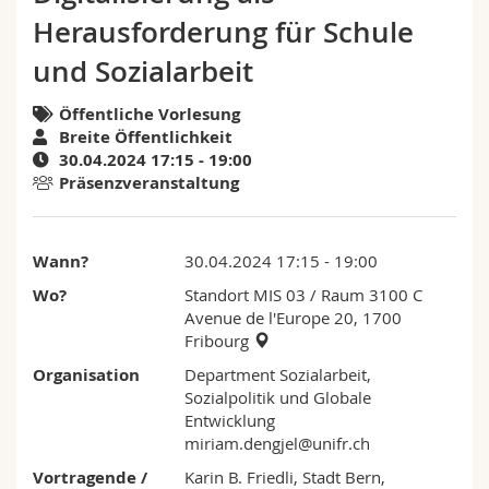
Math.-Nat. und Med. Fak.
Mitarbeitende
Webmail
Herausforderung für Schule
und Sozialarbeit
Interfakultär
Doktorierende
Vorlesungsverzeichnis
Öffentliche Vorlesung
MyUnifr
Breite Öffentlichkeit
30.04.2024 17:15 - 19:00
Präsenzveranstaltung
Wann?
30.04.2024 17:15 - 19:00
Wo?
Standort MIS 03
/ Raum 3100 C
Avenue de l'Europe 20, 1700
Fribourg
Organisation
Department Sozialarbeit,
Sozialpolitik und Globale
Entwicklung
miriam.dengjel@unifr.ch
Vortragende /
Karin B. Friedli, Stadt Bern,