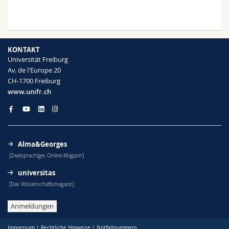
KONTAKT
Universität Freiburg
Av. de l'Europe 20
CH-1700 Freiburg
www.unifr.ch
Alma&Georges
[Zweisprachiges Online-Magazin]
universitas
[Das Wissenschaftsmagazin]
Anmeldungen
Impressum
|
Rechtliche Hinweise
|
Notfallnummern