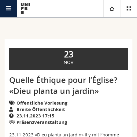
Agenda
Universität
Fakultäten
Studium
23
Informationen für
Campus
Theologische Fak.
NOV
Forschung
Ressourcen
Rechtswissenschaftliche Fak.
Studieninteressierte
Quelle Éthique pour l’Église?
«Dieu planta un jardin»
Universität
Wirtschafts- und Sozialwissenschaftliche Fak.
Studierende
Personenverzeichnis
Öffentliche Vorlesung
Weiterbildung
Philosophische Fak.
Medien
Ortsplan
Breite Öffentlichkeit
23.11.2023 17:15
Präsenzveranstaltung
Fak. für Erziehungs- und Bildungswissenschaften
Forschende
Bibliotheken
23.11.2023 «Dieu planta un jardin» il y mit l’homme