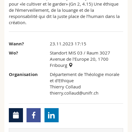
pour «le cultiver et le garder» (Gn 2, 4.15) Une éthique
Math.-Nat. und Med. Fak.
Mitarbeitende
Webmail
de l’émerveillement, de la louange et de la
responsabilité qui dit la juste place de l’humain dans la
Interfakultär
Doktorierende
Vorlesungsverzeichnis
création.
MyUnifr
Wann?
23.11.2023 17:15
Wo?
Standort MIS 03
/ Raum 3027
Avenue de l'Europe 20, 1700
Fribourg
Organisation
Département de Théologie morale
et d'Ethique
Thierry Collaud
thierry.collaud@unifr.ch