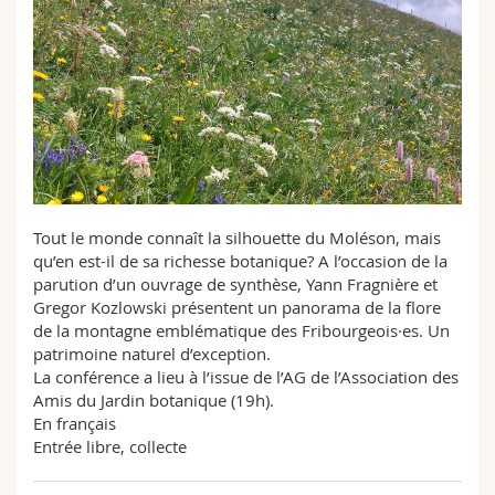
Sciences et médecine
Collaborateurs
Webmail
Interfacultaire
Doctorants
Programme des cours
MyUnifr
Tout le monde connaît la silhouette du Moléson, mais
qu’en est-il de sa richesse botanique? A l’occasion de la
parution d’un ouvrage de synthèse, Yann Fragnière et
Gregor Kozlowski présentent un panorama de la flore
de la montagne emblématique des Fribourgeois·es. Un
patrimoine naturel d’exception.
La conférence a lieu à l’issue de l’AG de l’Association des
Amis du Jardin botanique (19h).
En français
Entrée libre, collecte