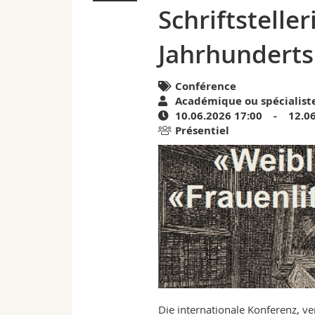
Schriftstelle
Literatur
Jahrhunderts
von
Schriftstellerinnen
Conférence
Académique ou spécialist
des
10.06.2026 17:00 - 12.06
Présentiel
19.
und
20.
Jahrhunderts
|
Agenda
Die internationale Konferenz, ve