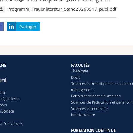
Programm_Frauenliteratur_Stand20260517_publ.pdf
r
Partager
CHE
FACULTÉS
Théologie
Droit
ITÉ
Sciences économiques et sociales e
management
tion
Lettres
et sciences humaines
t règlements
Sciences de l'éducation et de la for
ccès
Sciences et médecine
 Société
Interfacultaire
 à l'université
FORMATION CONTINUE