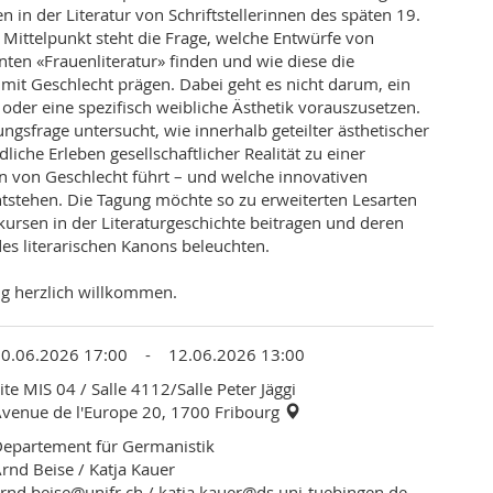
in der Literatur von Schriftstellerinnen des späten 19.
 Mittelpunkt steht die Frage, welche Entwürfe von
nten «Frauenliteratur» finden und wie diese die
 mit Geschlecht prägen. Dabei geht es nicht darum, ein
oder eine spezifisch weibliche Ästhetik vorauszusetzen.
ngsfrage untersucht, wie innerhalb geteilter ästhetischer
iche Erleben gesellschaftlicher Realität zu einer
n von Geschlecht führt – und welche innovativen
tstehen. Die Tagung möchte so zu erweiterten Lesarten
ursen in der Literaturgeschichte beitragen und deren
des literarischen Kanons beleuchten.
g herzlich willkommen.
10.06.2026 17:00 - 12.06.2026 13:00
ite MIS 04
/ Salle 4112/Salle Peter Jäggi
venue de l'Europe 20, 1700 Fribourg
epartement für Germanistik
rnd Beise / Katja Kauer
rnd.beise@unifr.ch
/
katja.kauer@ds.uni-tuebingen.de