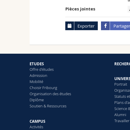
Pièces jointes
Exporter
Partage
ETUDES
RECHER
Offre d'études
Admission
UNIVERS
Mobilité
Portrait
Choisir Fribourg
Organisa
Organisation des études
Statuts e
Diplôme
Plans d'a
Soutien & Ressources
Science &
Alumni
Travailler
CAMPUS
Activités