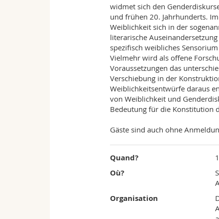
de
widmet sich den Genderdiskursen 
und frühen 20. Jahrhunderts. Im
l'University
Weiblichkeit sich in der sogenan
literarische Auseinandersetzung
of
spezifisch weibliches Sensorium 
Vielmehr wird als offene Forschu
Fribourg
Voraussetzungen das unterschiedl
Verschiebung in der Konstruktio
Weiblichkeitsentwürfe daraus en
von Weiblichkeit und Genderdisk
Bedeutung für die Konstitution 
Gäste sind auch ohne Anmeldun
Quand?
Où?
S
A
Organisation
D
A
a