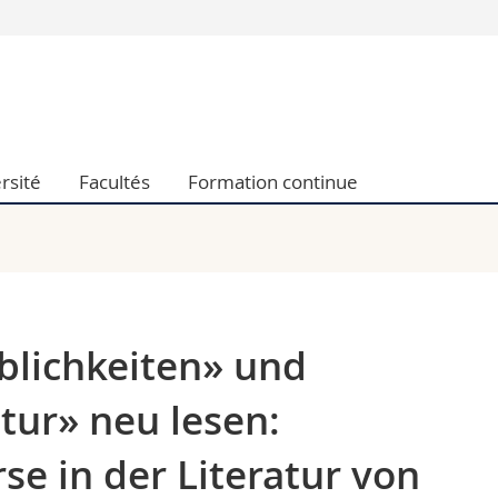
Vous êtes
Futurs étudia
Etudiants
conomiques et sociales et management
Médias
rsité
Facultés
Formation continue
 sciences humaines
Chercheurs
 l'éducation et de la formation
Collaborateu
t médecine
Doctorants
aire
blichkeiten» und
tur» neu lesen:
e in der Literatur von