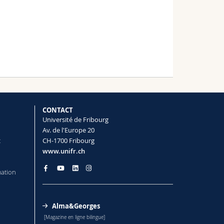
CONTACT
Université de Fribourg
Av. de l'Europe 20
t
CH-1700 Fribourg
www.unifr.ch
mation
Alma&Georges
[Magazine en ligne bilingue]