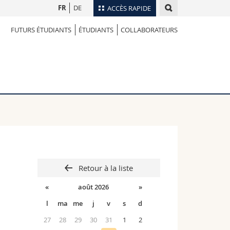
FR
DE
ACCÈS RAPIDE
FUTURS ÉTUDIANTS
ÉTUDIANTS
COLLABORATEURS
Annuaire du personnel
Plan d'accès
nts
Bibliothèques
Webmail
rs
Programme des cours
MyUnifr
Retour à la liste
«
août 2026
»
l
ma
me
j
v
s
d
27
28
29
30
31
1
2