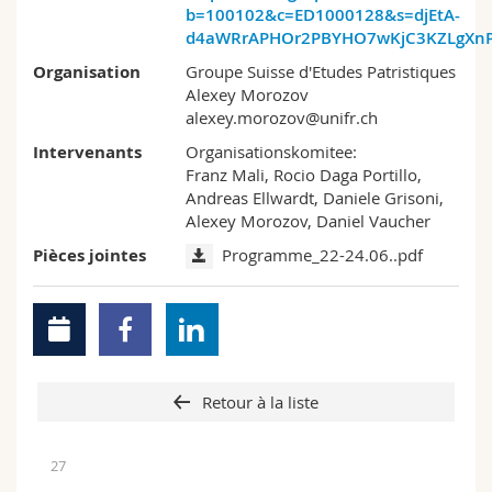
b=100102&c=ED1000128&s=djEtA-
d4aWRrAPHOr2PBYHO7wKjC3KZLgXnP
Organisation
Groupe Suisse d'Etudes Patristiques
Alexey Morozov
alexey.morozov@unifr.ch
Intervenants
Organisationskomitee:
Franz Mali, Rocio Daga Portillo,
Andreas Ellwardt, Daniele Grisoni,
Alexey Morozov, Daniel Vaucher
Pièces jointes
Programme_22-24.06..pdf
Retour à la liste
27