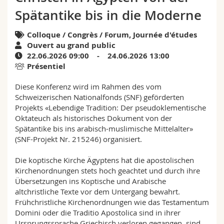
Sciences et médecine
Collaborateurs
Webmail
Spätantike bis in die Moderne
Interfacultaire
Doctorants
Colloque / Congrès / Forum, Journée d'études
Programme des cours
Ouvert au grand public
22.06.2026 09:00 - 24.06.2026 13:00
MyUnifr
Présentiel
Diese Konferenz wird im Rahmen des vom
Schweizerischen Nationalfonds (SNF) geförderten
Projekts «Lebendige Tradition: Der pseudoklementische
Oktateuch als historisches Dokument von der
Spätantike bis ins arabisch-muslimische Mittelalter»
(SNF-Projekt Nr. 215246) organisiert.
Die koptische Kirche Ägyptens hat die apostolischen
Kirchenordnungen stets hoch geachtet und durch ihre
Übersetzungen ins Koptische und Arabische
altchristliche Texte vor dem Untergang bewahrt.
Frühchristliche Kirchenordnungen wie das Testamentum
Domini oder die Traditio Apostolica sind in ihrer
Ursprungssprache Griechisch verloren gegangen, sind