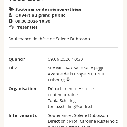
Sciences et médecine
Collaborateurs
Webmail
Soutenance de mémoire/thèse
Ouvert au grand public
Interfacultaire
Doctorants
Programme des cours
09.06.2026 10:30
Présentiel
MyUnifr
Soutenance de thèse de Solène Dubosson
Quand?
09.06.2026 10:30
Où?
Site MIS 04
/ Salle Salle Jäggi
Avenue de l'Europe 20, 1700
Fribourg
Organisation
Département d'Histoire
contemporaine
Tonia Schilling
tonia.schilling@unifr.ch
Intervenants
Soutenance : Solène Dubosson
Direction : Prof. Caroline Rusterholz