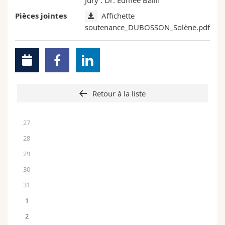
Jury : Dr. Edmée Ballif
Pièces jointes
Affichette
soutenance_DUBOSSON_Solène.pdf
Retour à la liste
27
28
29
30
31
1
2