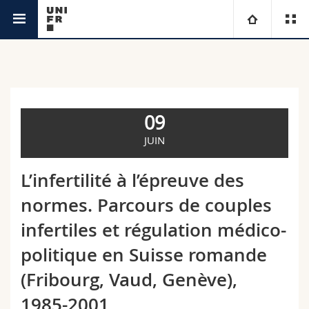
Agenda
Université
Facultés
Etudes
09
Vous êtes
Campus
Théologie
JUIN
Recherche
Ressources
Droit
Futurs étudiants
L’infertilité à l’épreuve des
normes. Parcours de couples
Université
Sciences économiques et sociales et management
Etudiants
Annuaire du personnel
infertiles et régulation médico-
Formation continue
Lettres et sciences humaines
Médias
Plan d'accès
politique en Suisse romande
(Fribourg, Vaud, Genève),
Sciences de l'éducation et de la formation
Chercheurs
Bibliothèques
1985-2001