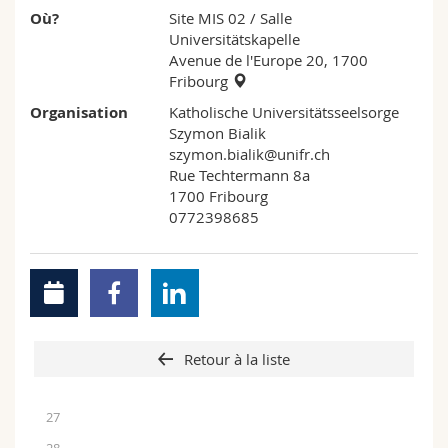
Sciences et médecine
Collaborateurs
Webmail
Où?
Site MIS 02
/ Salle
Universitätskapelle
Avenue de l'Europe 20, 1700
Interfacultaire
Doctorants
Programme des cours
Fribourg
Organisation
Katholische Universitätsseelsorge
MyUnifr
Szymon Bialik
szymon.bialik@unifr.ch
Rue Techtermann 8a
1700 Fribourg
0772398685
Retour à la liste
27