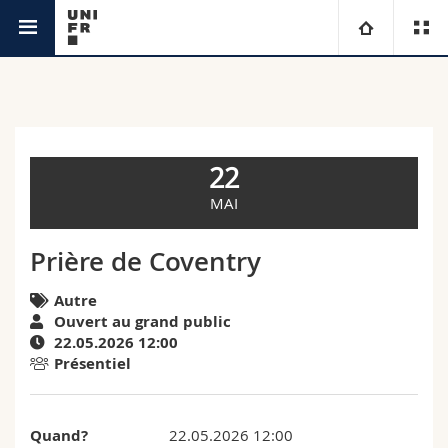
Agenda
Université
Facultés
Etudes
22
Vous êtes
Campus
Théologie
MAI
Recherche
Ressources
Droit
Futurs étudiants
Prière de Coventry
Université
Sciences économiques et sociales et management
Autre
Etudiants
Annuaire du personnel
Ouvert au grand public
22.05.2026 12:00
Formation continue
Lettres et sciences humaines
Médias
Plan d'accès
Présentiel
Sciences de l'éducation et de la formation
Chercheurs
Bibliothèques
Quand?
22.05.2026 12:00