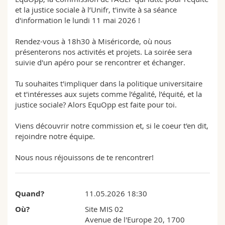
Sciences et médecine
Collaborateurs
Webmail
et la justice sociale à l’Unifr, t'invite à sa séance
d'information le lundi 11 mai 2026 !
Interfacultaire
Doctorants
Programme des cours
Rendez-vous à 18h30 à Miséricorde, où nous
présenterons nos activités et projets. La soirée sera
MyUnifr
suivie d'un apéro pour se rencontrer et échanger.
Tu souhaites t'impliquer dans la politique universitaire
et t'intéresses aux sujets comme l’égalité, l’équité, et la
justice sociale? Alors EquOpp est faite pour toi.
Viens découvrir notre commission et, si le coeur t'en dit,
rejoindre notre équipe.
Nous nous réjouissons de te rencontrer!
Quand?
11.05.2026 18:30
Où?
Site MIS 02
Avenue de l'Europe 20, 1700