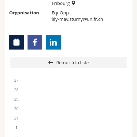
Fribourg
Organisation
EquOpp
lily-may.sturny@unifr.ch
Retour à la liste
27
28
29
30
31
1