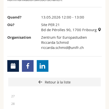
Sciences et médecine
Collaborateurs
Webmail
Interfacultaire
Doctorants
Programme des cours
Quand?
13.05.2026 12:00 - 13:00
Où?
Site PER 21
Bd de Pérolles 90, 1700 Fribourg
MyUnifr
Organisation
Zentrum für Europastudien
Riccarda Schmid
riccarda.schmid@unifr.ch
Retour à la liste
27
28