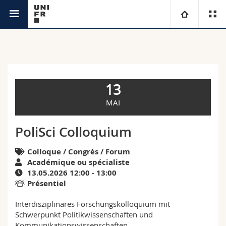
Agenda
Université
Facultés
Etudes
13
Vous êtes
Campus
Théologie
MAI
Recherche
Ressources
Droit
Futurs étudiants
PoliSci Colloquium
Université
Sciences économiques et sociales et management
Colloque / Congrès / Forum
Etudiants
Annuaire du personnel
Académique ou spécialiste
13.05.2026 12:00 - 13:00
Formation continue
Lettres et sciences humaines
Médias
Plan d'accès
Présentiel
Interdisziplinäres Forschungskolloquium mit
Sciences de l'éducation et de la formation
Chercheurs
Bibliothèques
Schwerpunkt Politikwissenschaften und
Kommunikationswissenschaften.