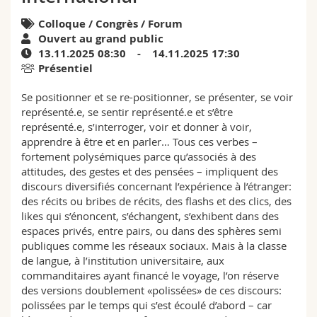
Sciences et médecine
Collaborateurs
Webmail
Colloque / Congrès / Forum
Ouvert au grand public
Interfacultaire
Doctorants
Programme des cours
13.11.2025 08:30 - 14.11.2025 17:30
Présentiel
MyUnifr
Se positionner et se re-positionner, se présenter, se voir
représenté.e, se sentir représenté.e et s’être
représenté.e, s’interroger, voir et donner à voir,
apprendre à être et en parler… Tous ces verbes –
fortement polysémiques parce qu’associés à des
attitudes, des gestes et des pensées – impliquent des
discours diversifiés concernant l’expérience à l’étranger:
des récits ou bribes de récits, des flashs et des clics, des
likes qui s’énoncent, s’échangent, s’exhibent dans des
espaces privés, entre pairs, ou dans des sphères semi
publiques comme les réseaux sociaux. Mais à la classe
de langue, à l’institution universitaire, aux
commanditaires ayant financé le voyage, l’on réserve
des versions doublement «polissées» de ces discours:
polissées par le temps qui s’est écoulé d’abord – car