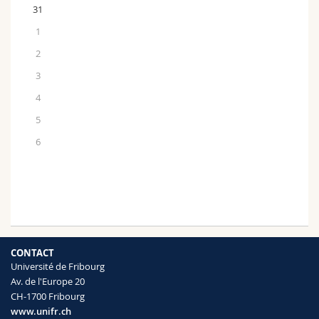
31
1
2
3
4
5
6
CONTACT
Université de Fribourg
Av. de l'Europe 20
CH-1700 Fribourg
www.unifr.ch