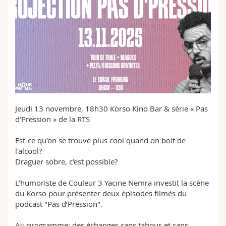
Sciences et médecine
Collaborateurs
Webmail
Interfacultaire
Doctorants
Programme des cours
MyUnifr
Jeudi 13 novembre, 18h30 Korso Kino Bar & série « Pas
d’Pression » de la RTS
Est-ce qu'on se trouve plus cool quand on boit de
l'alcool?
Draguer sobre, c'est possible?
L’humoriste de Couleur 3 Yacine Nemra investit la scène
du Korso pour présenter deux épisodes filmés du
podcast "Pas d’Pression".
Au programme: des échanges sans tabous et sans