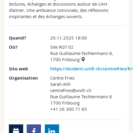
lectures, échanges et discussions autour de L’Art
Sciences et médecine
Collaborateurs
Webmail
d’aimer. Une ambiance conviviale, des réflexions
inspirantes et des échanges ouverts.
Interfacultaire
Doctorants
Programme des cours
MyUnifr
Quand?
20.11.2025 18:00
Où?
Site RGT 02
Rue Guillaume-Techtermann 8,
1700 Fribourg
Site web
https://student.unifr.ch/centrefries/fr/
Organisation
Centre Fries
Sarah Alili
centrefries@unifr.ch
Rue Guillaume Techtermann 8
1700 Fribourg
+41 26 300 71 65