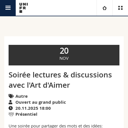
Agenda
Université
Facultés
Etudes
20
Vous êtes
Campus
Théologie
NOV
Recherche
Ressources
Droit
Futurs étudiants
Soirée lectures & discussions
avec l'Art d'Aimer
Université
Sciences économiques et sociales et management
Etudiants
Annuaire du personnel
Autre
Formation continue
Lettres et sciences humaines
Médias
Plan d'accès
Ouvert au grand public
20.11.2025 18:00
Présentiel
Sciences de l'éducation et de la formation
Chercheurs
Bibliothèques
Une soirée pour partager des mots et des idées: