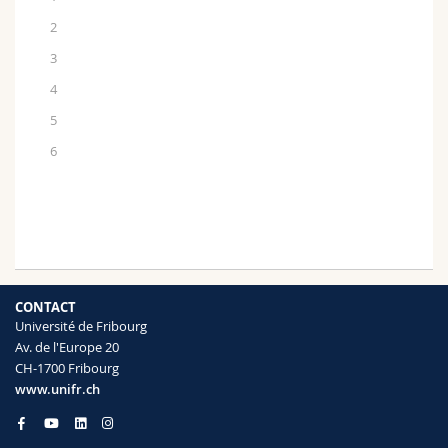
2
3
4
5
6
CONTACT
Université de Fribourg
Av. de l'Europe 20
CH-1700 Fribourg
www.unifr.ch