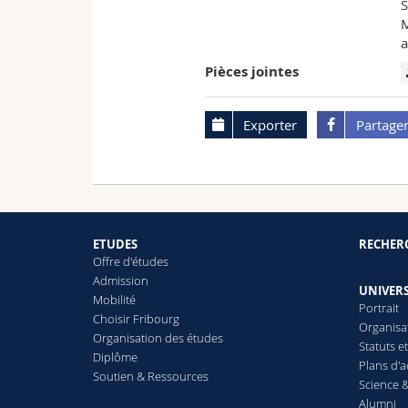
S
Pièces jointes
Exporter
Partage
ETUDES
RECHER
Offre d'études
Admission
UNIVERS
Mobilité
Portrait
Choisir Fribourg
Organisa
Organisation des études
Statuts e
Diplôme
Plans d'a
Soutien & Ressources
Science &
Alumni