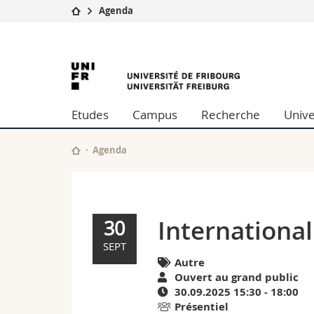
Agenda
Université
Facultés
International
Etudes
Théologie
Campus
Droit
Fair
Recherche
Sciences é
Etudes
Campus
Recherche
Unive
Université
Lettres et
|
Formation continue
Sciences de
Sciences e
Agenda
Agenda
Interfacult
de
l'University
International
30
of
SEPT
Autre
Fribourg
Ouvert au grand public
30.09.2025 15:30 - 18:00
Présentiel