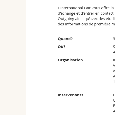
L'International Fair vous offre la
d'échange et d'entrer en contact
Outgoing ainsi qu'avec des étudi
des informations de première m
Quand?
3
Où?
S
A
Organisation
I
V
v
A
1
Intervenants
F
C
E