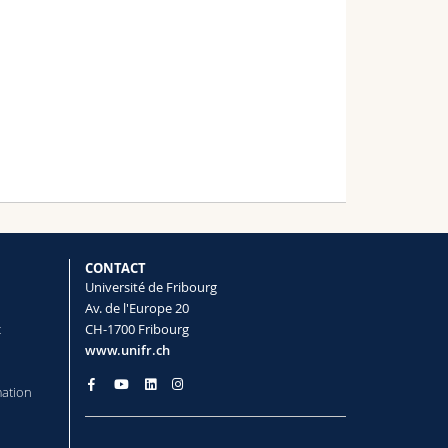
CONTACT
Université de Fribourg
Av. de l'Europe 20
t
CH-1700 Fribourg
www.unifr.ch
mation