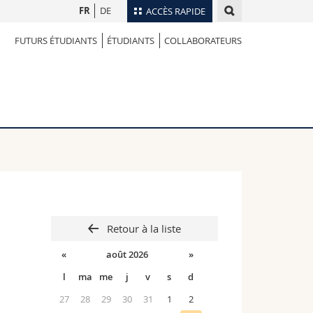
FR
DE
ACCÈS RAPIDE
FUTURS ÉTUDIANTS
ÉTUDIANTS
COLLABORATEURS
Annuaire du personnel
Plan d'accès
nts
Bibliothèques
Webmail
rs
Programme des cours
MyUnifr
Retour à la liste
«
août 2026
»
l
ma
me
j
v
s
d
27
28
29
30
31
1
2