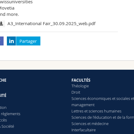
wissuniversities
Movetia
and more.
A3_International Fair_30.09.2025_web.pdf
r
Partager
CHE
FACULTÉS
Théologie
Droit
ITÉ
Sciences économiques et sociales e
management
tion
Lettres
et sciences humaines
t règlements
Sciences de l'éducation et de la for
ccès
Sciences et médecine
 Société
Interfacultaire