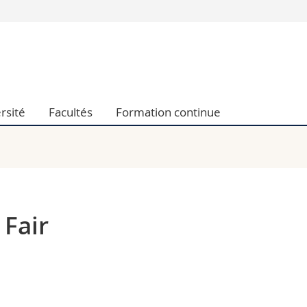
Vous êtes
Futurs étudia
Etudiants
conomiques et sociales et management
Médias
rsité
Facultés
Formation continue
 sciences humaines
Chercheurs
 l'éducation et de la formation
Collaborateu
t médecine
Doctorants
aire
 Fair